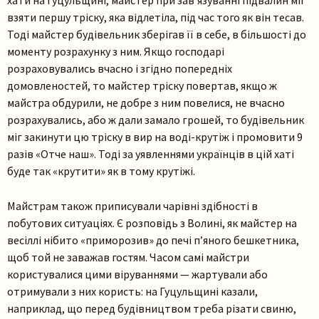
взяти першу тріску, яка відлетіла, під час того як він тесав.
Тоді майстер будівельник зберігав її в себе, в більшості до
Шукати
моменту розрахунку з ним. Якщо господарі
розраховувались вчасно і згідно попередніх
домовленостей, то майстер тріску повертав, якщо ж
майстра обдурили, не добре з ним повелися, не вчасно
розрахувались, або ж дали замало грошей, то будівельник
міг закинути цю тріску в вир на воді-крутіж і промовити 9
разів «Отче наш». Тоді за уявленнями українців в цій хаті
буде так «крутити» як в тому крутіжі.
Майстрам також приписували чарівні здібності в
побутових ситуаціях. Є розповідь з Волині, як майстер на
весіллі нібито «приморозив» до печі п’яного бешкетника,
щоб той не заважав гостям. Часом самі майстри
користувалися цими віруваннями — жартували або
отримували з них користь: на Гуцульщині казали,
наприклад, що перед будівництвом треба різати свиню,