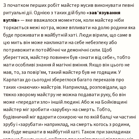
З початком перших робіт майстер мусив виконувати певні
ритуальні дії. Однією з таких дій було
«зав’язування
вуглів»
— яке вважалося моментом, коли майстер ніби
торкається межі котра, може впливати на долю родини яка
буде проживати в майбутній хаті. Люди вірили, що саме в
цю мить він може накликати на себе небезпеку або
потривожити потойбічні чи демонічні сили. Щоб
уберегтися, майстер повинен був «знати від себе», тобто
мати особливі знання й магічні вміння. Якщо він цього не
мав, то, за повір’ям, такий майстер був не годящим. У
Карпатах до сьогодні збереглося багато переказів про
таких «знаючих» майстрів. Наприклад, розповідали, що
тяжко хворому майстру не можна подавати руку, бо він
може «передати зло» іншій людині. Або ж на Бойківщині
Пошук на сайті
майстер міг зробити «зарубку» на смерть. Тобто,
будівничий міг вдарити сокирою чи по якій балці чи частині
зрубу і «зарубати» наприклад, на смерть когось з родини,
яка буде мешкати в майбутній хаті. Також при закладинах
хати на Гуцульщині, майстер при зав’язуванні підвалин міг