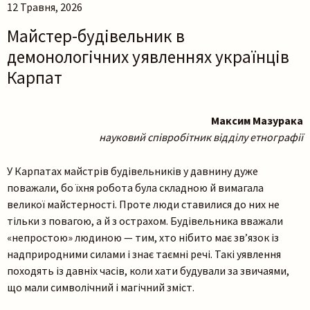
12 Травня, 2026
Майстер-будівельник в
демонологічних уявленнях українців
Карпат
Максим Мазурака
науковий співробітник відділу етнографії
У Карпатах майстрів будівельників у давнину дуже
поважали, бо їхня робота була складною й вимагала
великої майстерності. Проте люди ставилися до них не
тільки з повагою, а й з острахом. Будівельника вважали
«непростою» людиною — тим, хто нібито має зв’язок із
надприродними силами і знає таємні речі. Такі уявлення
походять із давніх часів, коли хати будували за звичаями,
що мали символічний і магічний зміст.