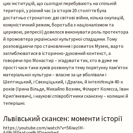
цих інституцій, що сьогодні перебувають на спільній
території, у різний час (а історія 20 століття була
достатньо строкатою: дві світові війни, кілька окупацій,
комуністичний режим, боротьба з націоналізмом та
церквою, репресії) довелося виконувати роль протектора
й промовтера української культурної спадщини. Тому
розповідаючи про становлення і розвиток Музею, варто
заглиблюватися в історично-духовний контекст, а
говорячи про Монастир – згадувати тих, хто в дуже не
прості часи таки зумів розвинути тему порятунку пам’яток
матеріальної культури – власне за це вболівали і
Шептицький, і Свєнціцький, і Драган, й інтеліґенція 40-х
років (Ірина Вільде, Михайло Возняк, Філарет Колесса, Іван
Крип’якевич), і наукові співробітники скансену – колишні й
теперішні.
Львівський скансен: моменти історії
https://youtube.com/watch?v=56iwzlH-
AiI%3Ffeature%3Doembed