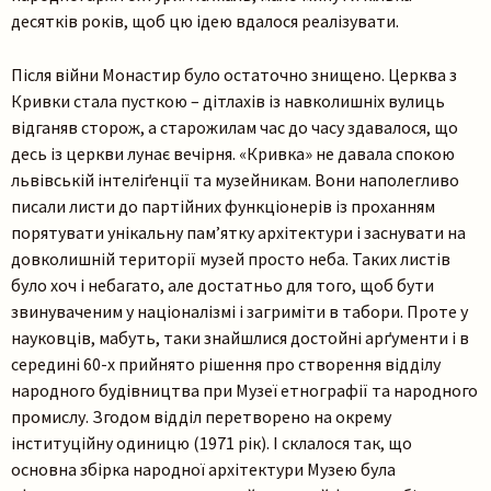
десятків років, щоб цю ідею вдалося реалізувати.
Після війни Монастир було остаточно знищено. Церква з
Кривки стала пусткою – дітлахів із навколишніх вулиць
відганяв сторож, а старожилам час до часу здавалося, що
десь із церкви лунає вечірня. «Кривка» не давала спокою
Пошук на сайті
львівській інтеліґенції та музейникам. Вони наполегливо
писали листи до партійних функціонерів із проханням
порятувати унікальну пам’ятку архітектури і заснувати на
довколишній території музей просто неба. Таких листів
було хоч і небагато, але достатньо для того, щоб бути
звинуваченим у націоналізмі і загриміти в табори. Проте у
науковців, мабуть, таки знайшлися достойні арґументи і в
середині 60-х прийнято рішення про створення відділу
Шукати
народного будівництва при Музеї етнографії та народного
промислу. Згодом відділ перетворено на окрему
інституційну одиницю (1971 рік). І склалося так, що
основна збірка народної архітектури Музею була