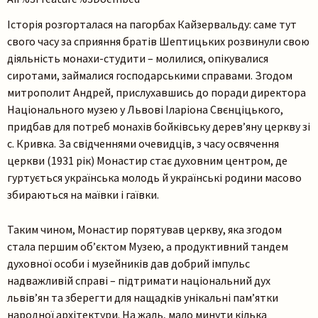
Історія розгорталася на пагорбах Кайзервальду: саме тут
свого часу за сприяння братів Шептицьких розвинули свою
діяльність монахи-студити – молилися, опікувалися
сиротами, займалися господарськими справами. Згодом
митрополит Андрей, прислухавшись до поради директора
Національного музею у Львові Іларіона Свєнціцького,
придбав для потреб монахів бойківську дерев’яну церкву зі
с. Кривка. За свідченнями очевидців, з часу освячення
церкви (1931 рік) Монастир стає духовним центром, де
гуртується українська молодь й українські родини масово
збираються на маївки і гаївки.
Таким чином, Монастир порятував церкву, яка згодом
стала першим об’єктом Музею, а продуктивний тандем
духовної особи і музейників дав добрий імпульс
надважливій справі – підтримати національний дух
львів’ян та зберегти для нащадків унікальні пам’ятки
народної архітектури. На жаль, мало минути кілька