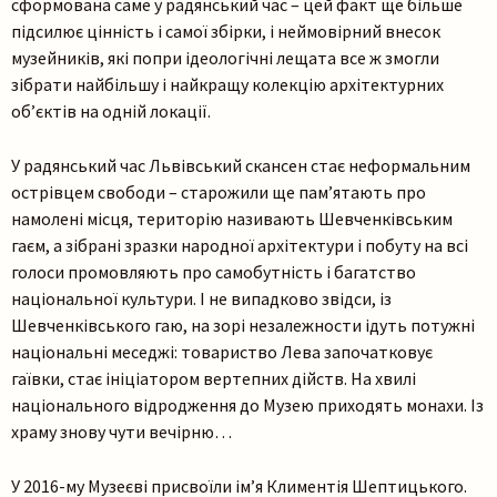
сформована саме у радянський час – цей факт ще більше
підсилює цінність і самої збірки, і неймовірний внесок
музейників, які попри ідеологічні лещата все ж змогли
зібрати найбільшу і найкращу колекцію архітектурних
об’єктів на одній локації.
У радянський час Львівський скансен стає неформальним
острівцем свободи – старожили ще пам’ятають про
намолені місця, територію називають Шевченківським
гаєм, а зібрані зразки народної архітектури і побуту на всі
голоси промовляють про самобутність і багатство
національної культури. І не випадково звідси, із
Шевченківського гаю, на зорі незалежности ідуть потужні
національні меседжі: товариство Лева започатковує
гаївки, стає ініціатором вертепних дійств. На хвилі
національного відродження до Музею приходять монахи. Із
храму знову чути вечірню…
У 2016-му Музеєві присвоїли ім’я Климентія Шептицького.