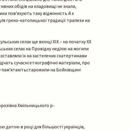
ивних обідів на кладовищі не знали,
и пов’язують таку відмінність й з
ля греко-католицької традиції трапези на
Пошук на сайті
льських селах ще вкінці ХІХ – на початку ХХ
льських селах на Провідну неділю на могили
озставляли їх на застелених скатертинами
ідчать сучасні етнографічні матеріали, про
у пам’ятаютьстарожили на Бойківщині
Шукати
орозівка Хмільницького р-
ю датою в році для більшості українців,