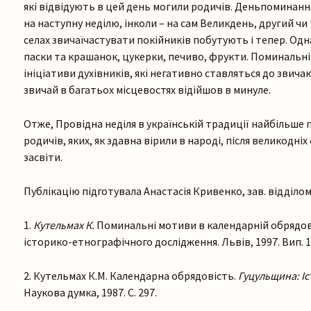
які відвідують в цей день могили родичів. Деньпоминанн
на наступну неділю, інколи – на сам Великдень, другий чи
селах звичаїчастувати покійників побутують і тепер. Одна
паски та крашанок, цукерки, печиво, фрукти. Поминальн
ініціативи духівників, які негативно ставляться до звич
звичай в багатьох місцевостях відійшов в минуле.
Отже, Провідна неділя в українській традиції найбільше
родичів, яких, як здавна вірили в народі, після великодні
засвіти.
Публікацію підготувала Анастасія Кривенко, зав. відділо
1.
Кутельмах К.
Поминальні мотиви в календарній обрядово
історико-етнографічного дослідження. Львів, 1997. Вип. 1
2. Кутельмах К.М. Календарна обрядовість.
Гуцульщина: Іс
Наукова думка, 1987. С. 297.