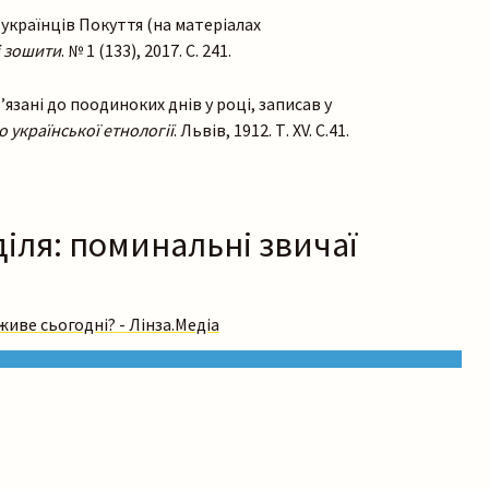
 українців Покуття (на матеріалах
 зошити
. № 1 (133), 2017. С. 241.
язані до поодиноких днів у році, записав у
 української етнології
. Львів, 1912. Т. ХV. С.41.
іля: поминальні звичаї
живе сьогодні? - Лінза.Медіа