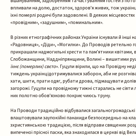
вшануванням, задобренням та частуванням гостей з потой
впливали на долю, достаток, здоров’я живих, тож українц
їхні померлі родичі були задоволені. В деяких місцевостя
«провідним», «задушним», «поминальним».
В різних етнографічних районах України існували й інші на
«Радовниця», «Діди», «Могилки». До Проводів ретельно г
прикрашали надмогильні хрести та пам’ятники квітами, ві
Слобожанщини, Наддніпрянщини, Волині – вишитими ру
їхнє
(померлих)
свєто
». Гуцули вірили, що на Провідну нед
тиждень українцідотримувалися заборон, аби не розгніва
хати, шити, прати одяг, рубати дрова, підмащувати долі
загорожі. Гуцули на провідному тижні старались не сіяти л
них полотно обов’язково покриє чиюсь труну.
На Проводи традиційно відбувалися загальногромадські
влаштовували заупокійні панахиди безпосередньо на кла
зхристиянською традицією, після відправи священик ро
випеченої прісної паски, яка знаходилася в церкві від Вел