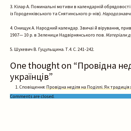
3. Кілар А. Поминальні мотиви в календарній обрядовості
із Городенківського та Снятинського р-нів).
Народознавчі
4. Онищук А. Народний календар. Звичаї й вірування, прив’
1907— 10 р. в Зеленици Надвірнянського пов.
Матеріали до
5. Шухевич В. Гуцульщина. Т.4. С. 241-242.
One thought on “
Провідна нед
українців
”
Сповіщення:
Провідна неділя на Поділлі. Як традиція 
Comments are closed.