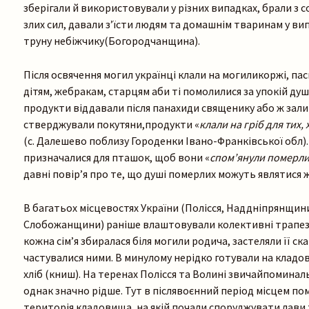
зберігали й використовували у різних випадках, брали з с
злих сил, давали з’їсти людям та домашнім тваринам у вип
труну небіжчику(Богородчанщина).
Після освячення могил українці клали на могиликоржі, п
дітям, жебракам, старцям аби ті помолилися за упокій душі
продукти віддавали після панахиди священику або ж залиш
стверджували покутяни,продукти «
к
лали на гріб для ти
х,
(с. Далешево поблизу Городенки Івано-Франківської обл).
призначалися для пташок, щоб вони «
спом
’
янули
померли
давні повір’я про те, що душі померлих можуть являтися ж
В багатьох місцевостях України (Полісся, Наддніпрянщини
Слобожанщини) раніше влаштовували колективні трапези н
кожна сім’я збиралася біля могили родича, застеляли її 
частувалися ними. В минулому нерідко готували на кладо
хліб (книш). На теренах Полісся та Волині звичайпоминаль
однак значно рідше. Тут в післявоєнний період місцем по
територія кладовища, на якій почали споруджувати лави т