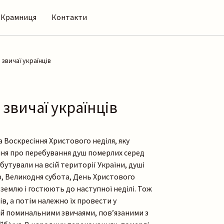
Крамниця
Контакти
 звичаї українців
звичаї українців
 Воскресіння Христового неділя, яку
ння про перебування душ померлих серед
бутували на всій території України, душі
р, Великодня субота, День Христового
землю і гостюють до наступної неділі. Тож
ів, а потім належно їх провести у
ий поминальними звичаями, пов’язаними з