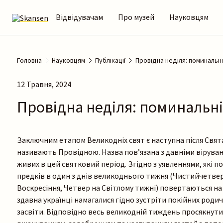
Відвідувачам
Про музей
Науковцям
Головна
Науковцям
Публікації
Провідна неділя: поминальні
12 Травня, 2024
Провідна неділя: поминальні 
Заключним етапом Великодніх свят є наступна після Свята
називають Провідною. Назва пов’язана з давніми вірува
живих в цей святковий період. Згідно з уявленнями, які по
предків в один з днів великоднього тижня (Чистийчетве
Воскресіння, Четвер на Світлому тижні) повертаються на 
здавна українці намагалися гідно зустріти покійних родич
засвіти. Відповідно весь великодній тиждень просякнут