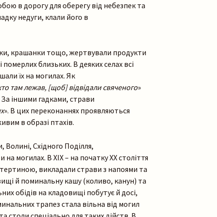
обою в дорогу для оберегу від небезпек та
адку недуги, клали його в
аски, крашанки тощо, жертвували продукти
 померлих близьких. В деяких селах всі
али їх на могилах. Як
 хто там лежав, [щоб] відвідал
и свяченого
»
 За іншими гадками, страви
х
». В цих переконаннях проявляються
ивим в образі птахів.
, Волині, Східного Поділля,
а могилах. В ХІХ – на початку ХХ століття
скатертиною, викладали страви з напоями та
вищі й поминальну кашу (коливо, канун) та
них обідів на кладовищі побутує й досі,
минальних трапез стала вільна від могил
а столи спеціально для таких дійств. В