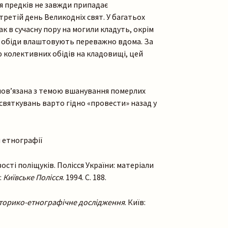
я предків не завжди припадає
 третій день Великодніх свят. У багатьох
к в сучасну пору на могили кладуть, окрім
і обіди влаштовують переважно вдома. За
аю колективних обідів на кладовищі, цей
 пов’язана з темою вшанування померлих
х святкувань варто гідно «провести» назад у
м етнографії
сті поліщуків. Полісся України: матеріали
:
Київ
ське Полісся
. 1994. С. 188.
то
рико-етнографічне дослідження
. Київ: