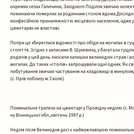
окремих селах Галичини, Західного Поділля звичаю колект
поминаючи померлих за родинним столом вдома.Дослідник
конфесійною приналежністю місцевого населення, адже д
цвинтарях не властиві.
Попри це збереглися відомості про обіди на могилах в гуцу
століття. Згідно з записами В. Шухевича, у багатьох гуцу
родичів у цей день зносили залишки великодніх страв і р
могилах. До таких «столів» запрошували одні одних. Як св
побутування звичаю частування на кладовищі в минулом
(с. Орів поблизу м. Сколе).
Поминальна трапеза на цвинтарі у Провідну неділю (с. М
ну Вінницької обл.,квітень 1997 р.)
Неділя після Великодня досі є найважливішою поминально