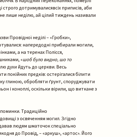
біччя. В народних переконаннях, померлі
і строго дотримувалисявсіх приписів, аби
х не лише неділю, ай цілий тиждень називали
зви Провідної неділі – «Гробки»,
отувалися: напередодні прибирали могили,
нками, а на теренах Полісся,
шниками, «
шоб
було видно, шо то
ілю духи йдуть до церкви. Весь
ти покійних предків: остерігалися білити
вку глиною, обробляти ґрунт, споруджувати
ьон і коноплі, оскільки вірили, що виткане з
 поминки. Традиційно
довищі з освяченням могил. Згідно
здавав людям шматочок спеціально
икодня до Провід, – «аркуш», «артос». Його