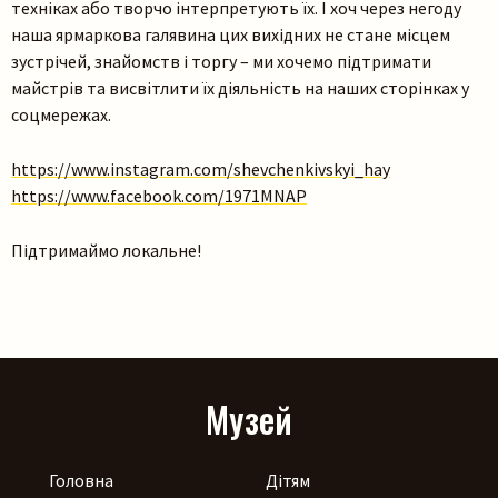
техніках або творчо інтерпретують їх. І хоч через негоду
наша ярмаркова галявина цих вихідних не стане місцем
зустрічей, знайомств і торгу – ми хочемо підтримати
майстрів та висвітлити їх діяльність на наших сторінках у
соцмережах.
Пошук на сайті
https://www.instagram.com/shevchenkivskyi_hay
https://www.facebook.com/1971MNAP
Підтримаймо локальне!
Шукати
Музей
Головна
Дітям