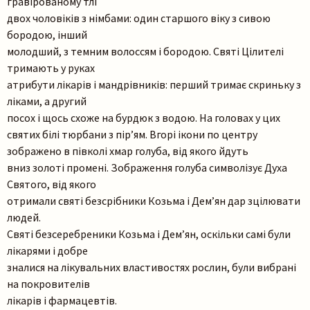
гравірованому тлі
двох чоловіків з німбами: один старшого віку з сивою
бородою, інший
молодший, з темним волоссям і бородою. Святі Цілителі
тримають у руках
атрибути лікарів і мандрівників: перший тримає скриньку з
ліками, а другий
посох і щось схоже на бурдюк з водою. На головах у цих
святих білі тюрбани з пір’ям. Вгорі ікони по центру
зображено в півколі хмар голуба, від якого йдуть
вниз золоті промені. Зображення голуба символізує Духа
Святого, від якого
отримали святі безсрібники Козьма і Дем’ян дар зцілювати
людей.
Святі безсеребреники Козьма і Дем’ян, оскільки самі були
лікарями і добре
зналися на лікувальних властивостях рослин, були вибрані
на покровителів
лікарів і фармацевтів.