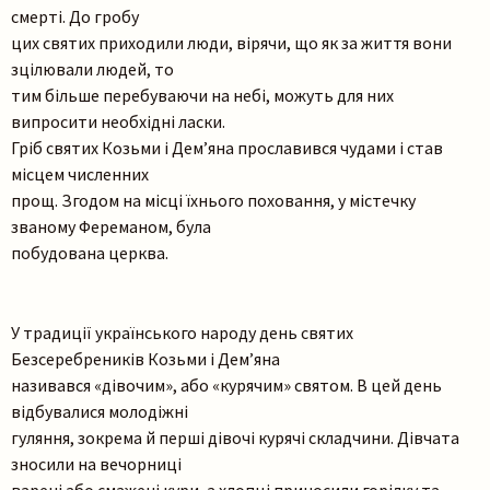
смерті. До гробу
цих святих приходили люди, вірячи, що як за життя вони
зцілювали людей, то
тим більше перебуваючи на небі, можуть для них
випросити необхідні ласки.
Гріб святих Козьми і Дем’яна прославився чудами і став
місцем численних
прощ. Згодом на місці їхнього поховання, у містечку
званому Фереманом, була
побудована церква.
У традиції українського народу день святих
Безсеребреників Козьми і Дем’яна
називався «дівочим», або «курячим» святом. В цей день
відбувалися молодіжні
гуляння, зокрема й перші дівочі курячі складчини. Дівчата
зносили на вечорниці