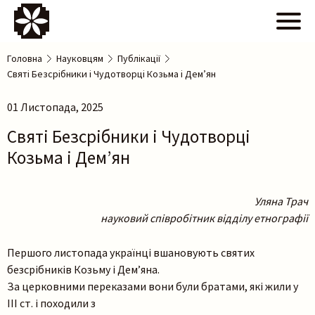
Головна
Науковцям
Публікації
Святі Безсрібники і Чудотворці Козьма і Дем’ян
01 Листопада, 2025
Святі Безсрібники і Чудотворці
Козьма і Дем’ян
Уляна Трач
науковий співробітник відділу етнографії
Першого листопада українці вшановують святих
безсрібників Козьму і Дем’яна.
За церковними переказами вони були братами, які жили у
ІІІ ст. і походили з