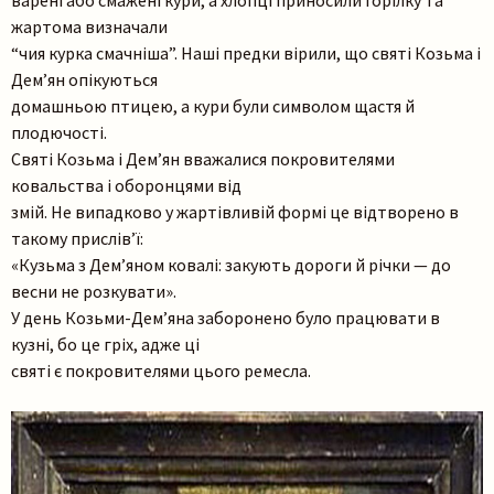
варені або смажені кури, а хлопці приносили горілку та
жартома визначали
“чия курка смачніша”. Наші предки вірили, що святі Козьма і
Дем’ян опікуються
домашньою птицею, а кури були символом щастя й
плодючості.
Святі Козьма і Дем’ян вважалися покровителями
ковальства і оборонцями від
змій. Не випадково у жартівливій формі це відтворено в
такому прислів’ї:
«Кузьма з Дем’яном ковалі: закують дороги й річки — до
весни не розкувати».
У день Козьми-Дем’яна заборонено було працювати в
кузні, бо це гріх, адже ці
святі є покровителями цього ремесла.