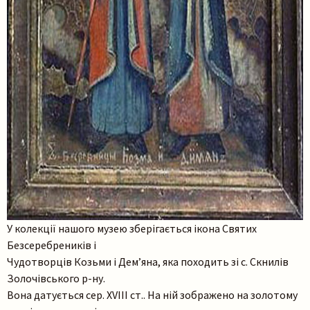
У колекції нашого музею зберігається ікона Святих
Безсеребреників і
Чудотворців Козьми і Дем’яна, яка походить зі с. Скнилів
Золочівського р-ну.
Вона датується сер. XVIII ст.. На ній зображено на золотому