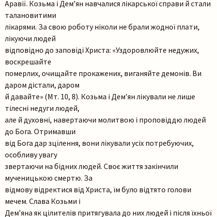
Аравії. Козьма і Дем’ян навчалися лікарської справи й стали
талановитими
лікарями. За свою роботу ніколи не брали жодної плати,
лікуючи людей
відповідно до заповіді Христа: «Уздоровлюйте недужих,
воскрешайте
померлих, очищайте прокажених, виганяйте демонів. Ви
даром дістали, даром
й давайте» (Мт. 10, 8). Козьма і Дем’ян лікували не лише
тілесні недуги людей,
але й духовні, навертаючи молитвою і проповіддю людей
до Бога. Отримавши
від Бога дар зцілення, вони лікували усіх потребуючих,
особливу увагу
звертаючи на бідних людей. Своє життя закінчили
мученицькою смертю. За
відмову відректися від Христа, їм було відтято голови
мечем. Слава Козьми і
Дем’яна як цілителів притягувала до них людей і після їхньої