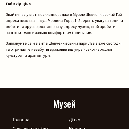
Гай вхід ціна
.
Знайти нас у місті нескладно, адже в Музею Шевченківський Гай
адреса незмінна — вул. Чернеча Гора, 1. Зверніть увагу на години
роботи та зручно розташовану адресу музею, щоб зробити
ваш візит максимально комфортним і приємним.
Заплануйте свій візит в Шевченківський парк Львів вже сьогодні
та отримайте незабутні враження від української народної
культури та архітектури.
Музей
Головна
Дітям
Спланувати візит
Новини