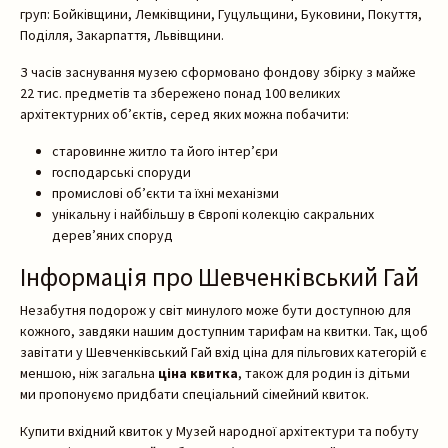
груп: Бойківщини, Лемківщини, Гуцульщини, Буковини, Покуття,
Поділля, Закарпаття, Львівщини.
З часів заснування музею сформовано фондову збірку з майже
22 тис. предметів та збережено понад 100 великих
архітектурних об’єктів, серед яких можна побачити:
Пошук на сайті
старовинне житло та його інтер’єри
господарські споруди
промислові об’єкти та їхні механізми
унікальну і найбільшу в Європі колекцію сакральних
дерев’яних споруд
Інформація про Шевченківський Гай
Шукати
Незабутня подорож у світ минулого може бути доступною для
кожного, завдяки нашим доступним тарифам на квитки. Так, щоб
завітати у Шевченківський Гай вхід ціна для пільгових категорій є
меншою, ніж загальна
ціна квитка
, також для родин із дітьми
ми пропонуємо придбати спеціальний сімейний квиток.
Купити вхідний квиток у Музей народної архітектури та побуту