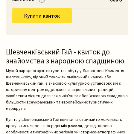
Купити квиток
Шевченківський Гай - квиток до
знайомства з народною спадщиною
Музей народної архітектури та побуту у Львові імені Климентія
Шептицького, відомий також як Львівський Скансен або
Шевченківський гай, є знаковою культурною установою: він є
історичним центром відродження національних традицій,
улюбленим місцем дозвілля львів’ян та обов’язковою складовою
більшости всеукраїнських та європейських туристичних
маршрутів.
Купіть у Шевченківський Гай квитки та отримайте можливість
прогулятись через своєрідні
мікросела
, де відтворено
особливості етнографічних регіонів чи історико-етнографічних