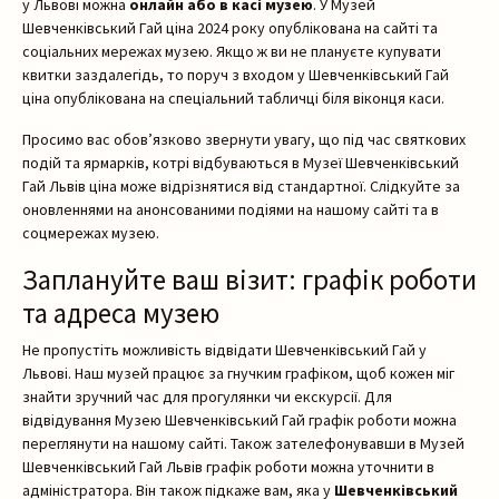
у Львові можна
онлайн або в касі музею
. У Музей
Шевченківський Гай ціна 2024 року опублікована на сайті та
соціальних мережах музею. Якщо ж ви не плануєте купувати
квитки заздалегідь, то поруч з входом у Шевченківський Гай
ціна опублікована на спеціальний табличці біля віконця каси.
Просимо вас обов’язково звернути увагу, що під час святкових
подій та ярмарків, котрі відбуваються в Музеї Шевченківський
Гай Львів ціна може відрізнятися від стандартної. Слідкуйте за
оновленнями на анонсованими подіями на нашому сайті та в
соцмережах музею.
Заплануйте ваш візит: графік роботи
та адреса музею
Не пропустіть можливість відвідати Шевченківський Гай у
Львові. Наш музей працює за гнучким графіком, щоб кожен міг
знайти зручний час для прогулянки чи екскурсії. Для
відвідування Музею Шевченківський Гай графік роботи можна
переглянути на нашому сайті. Також зателефонувавши в Музей
Шевченківський Гай Львів графік роботи можна уточнити в
адміністратора. Він також підкаже вам, яка у
Шевченківський