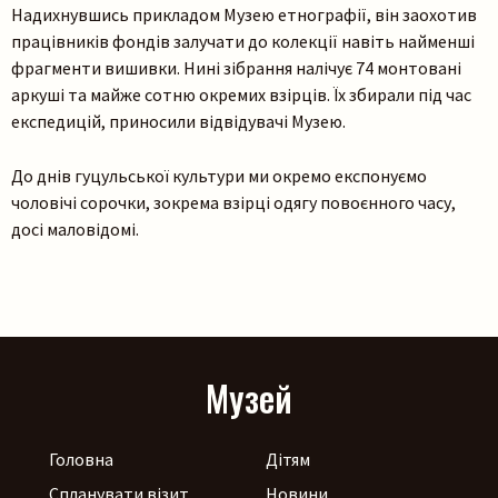
Надихнувшись прикладом Музею етнографії, він заохотив
працівників фондів залучати до колекції навіть найменші
фрагменти вишивки. Нині зібрання налічує 74 монтовані
Шукати
аркуші та майже сотню окремих взірців. Їх збирали під час
експедицій, приносили відвідувачі Музею.
До днів гуцульської культури ми окремо експонуємо
чоловічі сорочки, зокрема взірці одягу повоєнного часу,
досі маловідомі.
Музей
Головна
Дітям
Спланувати візит
Новини