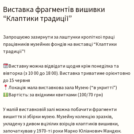
Виставка фрагментів вишивки
“Клаптики традиції”
Запрошуємо зазирнути за лаштунки кропіткої праці
працівників музейних фондів на виставці “Клаптики
традиції”!
Виставку можна відвідати щодня крім понеділка та
вівторка (з 10 00 до 18 00). Виставка триватиме орієнтовно
до 15 червня
Локація: мала виставкова зала Музею (“в укритті”)
Вартість: за вхідними квитками (100/70 грн)
Пошук на сайті
У малій виставковій залі можна побачити фрагменти
вишиття зі збірки музею. Музейну колекцію зразків,
укладену з дивом вцілілих взірців клаптиків вишивки,
започаткував у 1970-ті роки Марко Юліанович Мандюк.