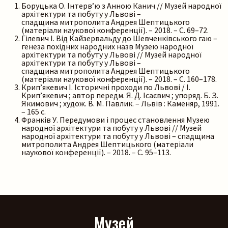
Боруцька О. Інтерв’ю з Анною Канич // Музей народної
архітектури та побуту у Львові –
спадщина митрополита Андрея Шептицького
(матеріали наукової конференції). – 2018. – С. 69–72.
Гілевич І. Від Кайзервальду до Шевченківського гаю –
генеза похідних народних назв Музею народної
архітектури та побуту у Львові // Музей народної
архітектури та побуту у Львові –
спадщина митрополита Андрея Шептицького
(матеріали наукової конференції). – 2018. – С. 160–178.
Крип’якевич І. Історичні проходи по Львові / І.
Крип’якевич ; автор передм. Я. Д. Ісаєвич ; упоряд. Б. З.
Якимович ; худож. В. М. Павлик. – Львів : Каменяр, 1991.
– 165 с.
Франків У. Передумови і процес становлення Музею
народної архітектури та побуту у Львові // Музей
народної архітектури та побуту у Львові – спадщина
митрополита Андрея Шептицького (матеріали
наукової конференції). – 2018. – С. 95–113.
Музей