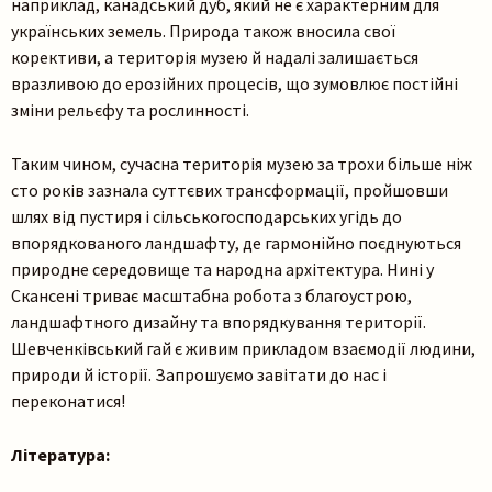
наприклад, канадський дуб, який не є характерним для
українських земель. Природа також вносила свої
корективи, а територія музею й надалі залишається
вразливою до ерозійних процесів, що зумовлює постійні
зміни рельєфу та рослинності.
Таким чином, сучасна територія музею за трохи більше ніж
сто років зазнала суттєвих трансформації, пройшовши
шлях від пустиря і сільськогосподарських угідь до
впорядкованого ландшафту, де гармонійно поєднуються
природне середовище та народна архітектура. Нині у
Скансені триває масштабна робота з благоустрою,
ландшафтного дизайну та впорядкування території.
Шевченківський гай є живим прикладом взаємодії людини,
природи й історії. Запрошуємо завітати до нас і
переконатися!
Література: