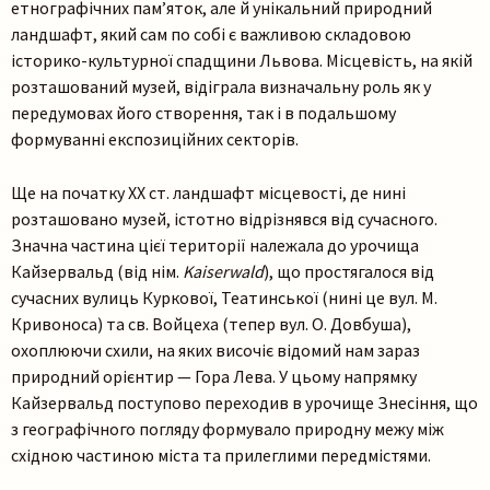
етнографічних пам’яток, але й унікальний природний
ландшафт, який сам по собі є важливою складовою
історико-культурної спадщини Львова. Місцевість, на якій
розташований музей, відіграла визначальну роль як у
передумовах його створення, так і в подальшому
формуванні експозиційних секторів.
Ще на початку ХХ ст. ландшафт місцевості, де нині
розташовано музей, істотно відрізнявся від сучасного.
Значна частина цієї території належала до урочища
Кайзервальд (від нім.
Kaiserwald
), що простягалося від
сучасних вулиць Куркової, Театинської (нині це вул. М.
Кривоноса) та св. Войцеха (тепер вул. О. Довбуша),
охоплюючи схили, на яких височіє відомий нам зараз
природний орієнтир — Гора Лева. У цьому напрямку
Кайзервальд поступово переходив в урочище Знесіння, що
з географічного погляду формувало природну межу між
східною частиною міста та прилеглими передмістями.