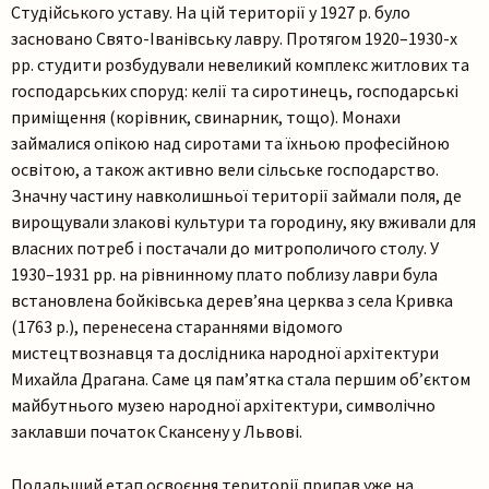
Студійського уставу. На цій території у 1927 р. було
засновано Свято-Іванівську лавру. Протягом 1920–1930-х
рр. студити розбудували невеликий комплекс житлових та
господарських споруд: келії та сиротинець, господарські
приміщення (корівник, свинарник, тощо). Монахи
займалися опікою над сиротами та їхньою професійною
освітою, а також активно вели сільське господарство.
Пошук на сайті
Значну частину навколишньої території займали поля, де
вирощували злакові культури та городину, яку вживали для
власних потреб і постачали до митрополичого столу. У
1930–1931 рр. на рівнинному плато поблизу лаври була
встановлена бойківська дерев’яна церква з села Кривка
(1763 р.), перенесена стараннями відомого
мистецтвознавця та дослідника народної архітектури
Шукати
Михайла Драгана. Саме ця пам’ятка стала першим об’єктом
майбутнього музею народної архітектури, символічно
заклавши початок Скансену у Львові.
Подальший етап освоєння території припав уже на