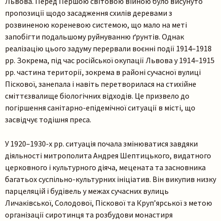
Львова. Перед Першою світовою війною було висунуто
пропозиції щодо засадження схилів деревами з
розвиненою кореневою системою, що мало на меті
запобігти подальшому руйнуванню ґрунтів. Однак
реалізацію цього задуму перервали воєнні події 1914–1918
рр. Зокрема, під час російської окупації Львова у 1914–1915
рр. частина території, зокрема в районі сучасної вулиці
Піскової, занепала і навіть перетворилася на стихійне
сміттєзвалище біологічних відходів. Це призвело до
погіршення санітарно-епідемічної ситуації в місті, що
засвідчує тодішня преса.
У 1920–1930-х рр. ситуація почала змінюватися завдяки
діяльності митрополита Андрея Шептицького, видатного
церковного і культурного діяча, мецената та засновника
багатьох суспільно-культурних ініціатив. Він викупив низку
парцеляцій і будівель у межах сучасних вулиць
Личаківської, Солодової, Піскової та Круп’ярської з метою
організації сиротинця та розбудови монастиря