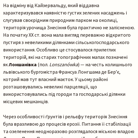
На відміну від Кайзервальду, який віддавна
характеризувався наявністю густих зелених насаджень і
слугував своєрідним природним парком на околиці,
територія урочища Знесіння була практично не залісненою.
На початку ХХ ст. вона мала вигляд переважно відкритого
пустиря з невеликими ділянками сільськогосподарського
використання. Особливо це стосувалося прилеглих
територій, які на старих топографічних мапах позначені
як
Лоншанівка
(пол.
Lonszanówka
) — на честь колишнього
львівського бургомістра Франсуа Лонгшама де Бер’є,
котрий мав тут власний маєток. У цьому районі
розташовувались невеликі парцеляції, що
використовувались під городи та господарські ділянки
місцевих мешканців.
Через особливості ґрунтів і рельєфу територія Знесіння
була вразливою до процесів ерозії. Питання її стабілізації
та озеленення неодноразово розглядалося міською владою