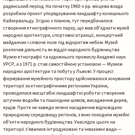
радянський період. На початку 1960-х рр. місцева влада
розробила проєкт упорядкування ландшафту колишнього
Кайзервальду. Згідно з планом, тут передбачалося
створення етнографічного парку, що мав об’єднати музей
народної архітектури, спортивні атракції, концертний
майданчик і співоче поле під відкритим небом. Музей
розпочав діяльність як відділ народного будівництва
Музею етнографії та художнього промислу Академії наук
УРСР, а з 1971 р. став самостійною установою — Музеєм
народної архітектури та побуту у Львові. У процесі
формування музейного простору здійснювалося зонування
території за етнографічними регіонами України,
проводилися масштабні ландшафтні роботи: створення
штучних водойм та пішохідних шляхів, висадження дерев,
кущів. Проте не завжди зелені насадження відповідали
природному середовищу регіонів, з яких походили музейні
об’єкти народного будівництва. Унаслідок цього на
території з’явилися інтродуковані та інвазивні види —