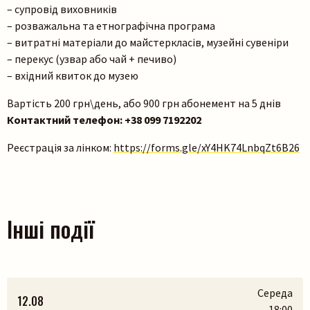
– супровід виховників
– розважальна та етнографічна програма
– витратні матеріали до майстеркласів, музейні сувеніри
– перекус (узвар або чай + печиво)
– вхідний квиток до музею
Вартість 200 грн\день, або 900 грн абонемент на 5 днів
Контактний телефон: +38 099 7192202
Реєстрація за лінком:
https://forms.gle/xY4HK74LnbqZt6B26
Інші події
Середа
12.08
18:00