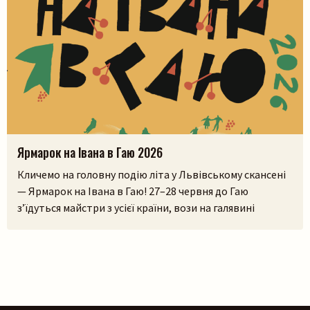
Ярмарок на Івана в Гаю 2026
Кличемо на головну подію літа у Львівському скансені
— Ярмарок на Івана в Гаю! 27–28 червня до Гаю
з’їдуться майстри з усієї країни, вози на галявині
тріщатимуть від різноманіття краму, а охочі зможуть і
самі спробувати народне ремесло на майстерках. Коло
стодоли, просто неба, працюватиме літній лекторій, а
щоб ярмаркувалося жвавіше, до нас приїдуть музики!
[…]