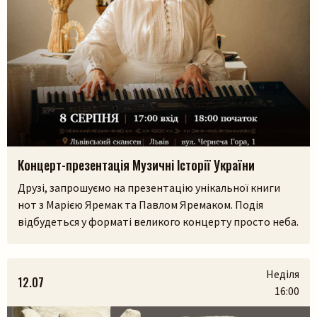
Шукати
Концерт-презентація Музичні Історії України
Друзі, запрошуємо на презентацію унікальної книги
нот з Марією Яремак та Павлом Яремаком. Подія
відбудеться у форматі великого концерту просто неба.
У самому серці Львівського скансенсу (Шевченківський
гай) ми зберемося, щоб разом прожити історії, які
народилися з українських легенд, природи та музики.
Неділя
12.07
На вас чекають:– презентація книги разом з авторами
16:00
Марією Яремак та Павлом Яремаком.– […]