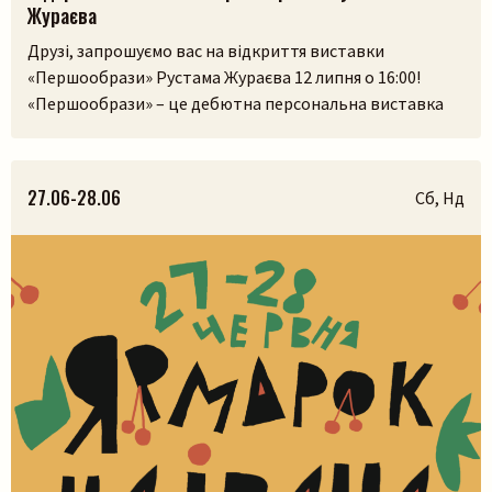
Жураєва
Друзі, запрошуємо вас на відкриття виставки
«Першообрази» Рустама Жураєва 12 липня о 16:00!
«Першообрази» – це дебютна персональна виставка
скульптора. Її ідея сягає витоків людської культури,
часів, коли образ був не лише художнім
висловлюванням, а способом зберегти пам’ять,
27.06-28.06
Сб, Нд
передати досвід і встановити зв’язок із сакральним.
Камінь, як матеріал, існував задовго до появи людини,
і, ймовірно, […]