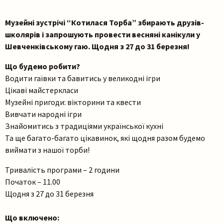
Музейні зустрічі “Котилася Торба” збирають друзів-
школярів і запрошують провести весняні канікули у
Шевченківському гаю. Щодня з 27 до 31 березня!
Що будемо робити?
Водити гаївки та бавитись у великодні ігри
Цікаві майстеркласи
Музейні пригоди: вікторини та квести
Вивчати народні ігри
Знайомитись з традиціями української кухні
Та ще багато-багато цікавинок, які щодня разом будемо
виймати з нашої торби!
Тривалість програми – 2 години
Початок – 11.00
Щодня з 27 до 31 березня
Що включено: