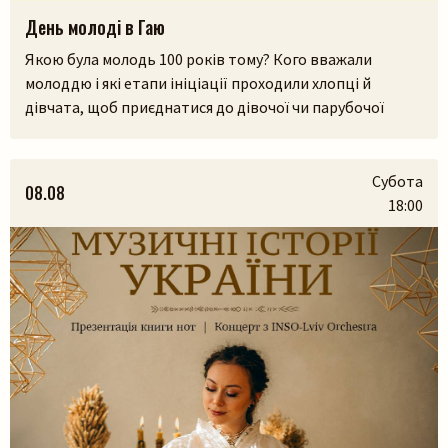
День молоді в Гаю
Якою була молодь 100 років тому? Кого вважали
молоддю і які етапи ініціації проходили хлопці й
дівчата, щоб приєднатися до дівочої чи парубочої
громади? Яким було їхнє дозвілля, де зустрічалися, у що
грали і як розважалися — поговоримо 12 серпня у
Львівському скансені. Приходьте послухати про
Субота
08.08
дівоцтво і парубоцтво в українській традиції з
18:00
проєктом «Домів», […]
Пошук на сайті