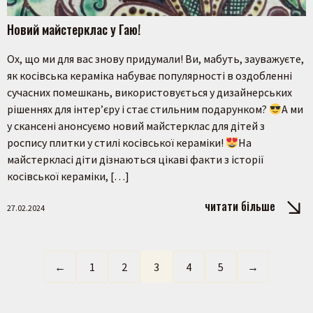
Новий майстерклас у Гаю!
Ох, що ми для вас знову придумали! Ви, мабуть, зауважуєте,
як косівська кераміка набуває популярності в оздобленні
сучасних помешкань, використовується у дизайнерських
рішеннях для інтер’єру і стає стильним подарунком?
А ми
у скансені анонсуємо новий майстерклас для дітей з
роспису плитки у стилі косівської кераміки!
На
майстеркласі діти дізнаються цікаві факти з історії
косівської кераміки, […]
читати більше
27.02.2024
←
1
2
3
4
5
→