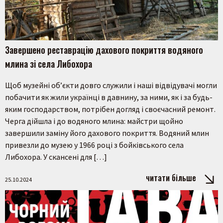
Завершено реставрацію дахового покриття водяного
млина зі села Либохора
Щоб музейні обʼєкти довго служили і наші відвідувачі могли
побачити як жили українці в давнину, за ними, як і за будь-
яким господарством, потрібен догляд і своєчасний ремонт.
Черга дійшла і до водяного млина: майстри щойно
завершили заміну його дахового покриття. Водяний млин
привезли до музею у 1966 році з бойківського села
Либохора. У скансені для […]
читати більше
25.10.2024