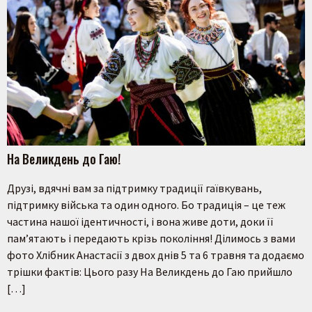
На Великдень до Гаю!
Друзі, вдячні вам за підтримку традиції гаївкувань,
підтримку війська та один одного. Бо традиція – це теж
частина нашої ідентичності, і вона живе доти, доки її
пам’ятають і передають крізь покоління! Ділимось з вами
фото Хлібник Анастасії з двох днів 5 та 6 травня та додаємо
трішки фактів: Цього разу На Великдень до Гаю прийшло
[…]