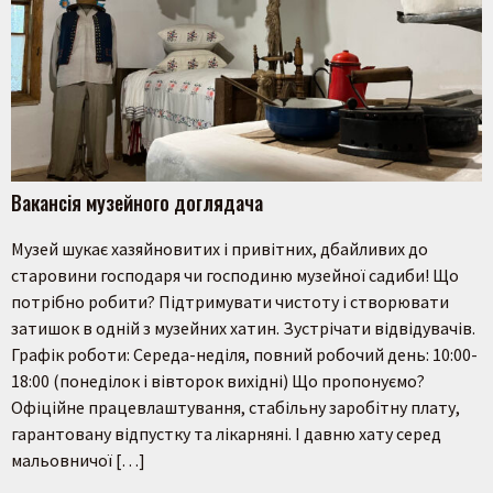
Вакансія музейного доглядача
Музей шукає хазяйновитих і привітних, дбайливих до
старовини господаря чи господиню музейної садиби! Що
потрібно робити? Підтримувати чистоту і створювати
затишок в одній з музейних хатин. Зустрічати відвідувачів.
Графік роботи: Середа-неділя, повний робочий день: 10:00-
18:00 (понеділок і вівторок вихідні) Що пропонуємо?
Офіційне працевлаштування, стабільну заробітну плату,
гарантовану відпустку та лікарняні. І давню хату серед
мальовничої […]