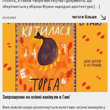
століть, а також твори мистецтва і документи, що
зберігаються у збірках Музею народної архітектури […]
читати більше
24.10.2024
Запрошуємо на осінні канікули в Гаю!
Вже зовсім скоро розпочнуться золотаво-осінні канікули у