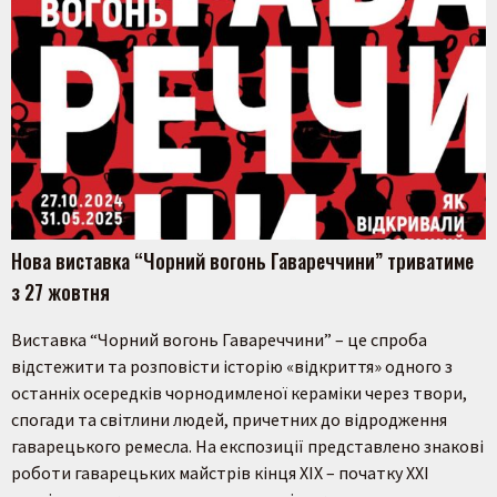
Нова виставка “Чорний вогонь Гавареччини” триватиме
з 27 жовтня
Виставка “Чорний вогонь Гавареччини” – це спроба
відстежити та розповісти історію «відкриття» одного з
останніх осередків чорнодимленої кераміки через твори,
спогади та світлини людей, причетних до відродження
гаварецького ремесла. На експозиції представлено знакові
роботи гаварецьких майстрів кінця ХІХ – початку ХХІ