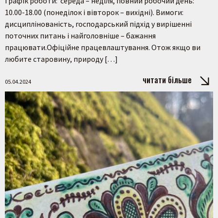
Графік роботи: середа – неділя, повний робочий день:
10.00-18.00 (понеділок і вівторок – вихідні). Вимоги:
дисциплінованість, господарський підхід у вирішенні
поточних питань і найголовніше – бажання
працювати.Офіційне працевлаштування. Отож якщо ви
любите старовину, природу […]
читати більше
05.04.2024