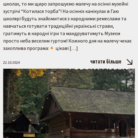
школах, то ми щиро запрошуємо малечу на осінні музейні
зустрічі “Котилася торба”! На осінніх канікулах в Гаю
школярі будуть знайомитися з народними ремеслами та
навчаться готувати традиційні українські страви,
гратимуть в народні ігри та мандруватимуть Музеєм
просто неба веселим гуртом! Кожного дня на малечу чекає
захоплива програма:
цікаві […]
читати більше
22.10.2024