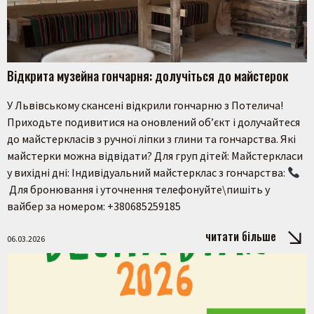
Відкрита музейна гончарня: долучіться до майстерок
У Львівському скансені відкрили гончарню з Потелича!
Приходьте подивитися на оновлений об’єкт і долучайтеся
до майстеркласів з ручної ліпки з глини та гончарства. Які
майстерки можна відвідати? Для груп дітей: Майстеркласи
у вихідні дні: Індивідуальний майстерклас з гончарства:
Для бронювання і уточнення телефонуйте\пишіть у
вайбер за номером: +380685259185
читати більше
06.03.2026