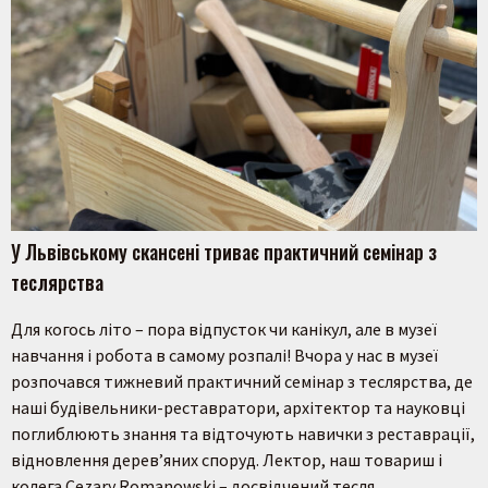
У Львівському скансені триває практичний семінар з
теслярства
Для когось літо – пора відпусток чи канікул, але в музеї
навчання і робота в самому розпалі! Вчора у нас в музеї
розпочався тижневий практичний семінар з теслярства, де
наші будівельники-реставратори, архітектор та науковці
поглиблюють знання та відточують навички з реставрації,
відновлення дерев’яних споруд. Лектор, наш товариш і
колега Cezary Romanowski – досвідчений тесля,