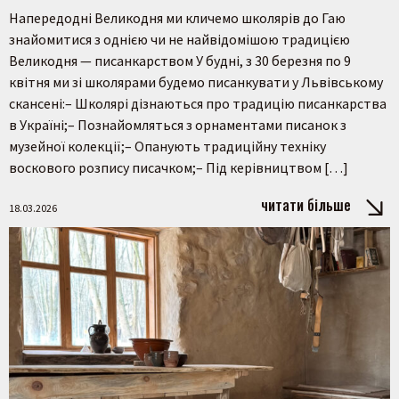
Напередодні Великодня ми кличемо школярів до Гаю
знайомитися з однією чи не найвідомішою традицією
Великодня — писанкарством У будні, з 30 березня по 9
квітня ми зі школярами будемо писанкувати у Львівському
скансені:– Школярі дізнаються про традицію писанкарства
в Україні;– Познайомляться з орнаментами писанок з
музейної колекції;– Опанують традиційну техніку
воскового розпису писачком;– Під керівництвом […]
читати більше
18.03.2026