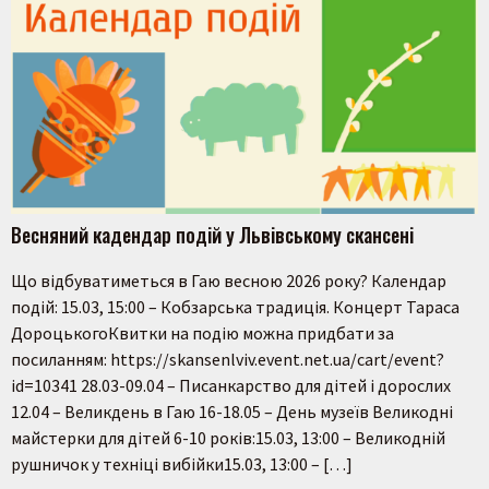
Весняний кадендар подій у Львівському скансені
Що відбуватиметься в Гаю весною 2026 року? Календар
подій: 15.03, 15:00 – Кобзарська традиція. Концерт Тараса
ДороцькогоКвитки на подію можна придбати за
посиланням: https://skansenlviv.event.net.ua/cart/event?
id=10341 28.03-09.04 – Писанкарство для дітей і дорослих
12.04 – Великдень в Гаю 16-18.05 – День музеїв Великодні
майстерки для дітей 6-10 років:15.03, 13:00 – Великодній
рушничок у техніці вибійки15.03, 13:00 – […]