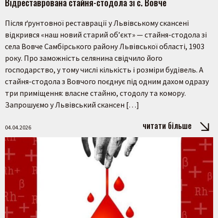
Відреставрована стайня-стодола зі с. Вовче
Після ґрунтовної реставрації у Львівському скансені
відкрився «наш новий старий об’єкт» — стайня-стодола зі
села Вовче Самбірського району Львівської області, 1903
року. Про заможність селянина свідчило його
господарство, у тому числі кількість і розміри будівель. А
стайня-стодола з Вовчого поєднує під одним дахом одразу
три приміщення: власне стайню, стодолу та комору.
Запрошуємо у Львівський скансен […]
читати більше
04.04.2026