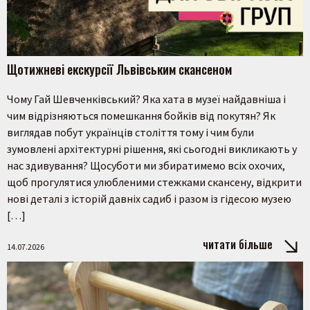
Щотижневі екскурсії Львівським скансеном
Чому Гай Шевченківський? Яка хата в музеї найдавніша і
чим відрізняються помешкання бойків від покутян? Як
виглядав побут українців століття тому і чим були
зумовлені архітектурні рішення, які сьогодні викликають у
нас здивування? Щосуботи ми збиратимемо всіх охочих,
щоб прогулятися улюбленими стежками скансену, відкрити
нові деталі з історій давніх садиб і разом із гідесою музею
[…]
читати більше
14.07.2026