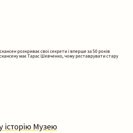
скансен розкриває свої секрети і вперше за 50 років
о скансену має Тарас Шевченко, чому реставрувати стару
у історію Музею