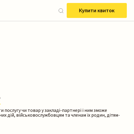
Купити квиток
”
послугу чи товар у закладі-партнері і ним зможе
их дій, військовослужбовцям та членам їх родин, дітям-