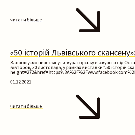
читати більше
«50 історій Львівського скансену
Запрошуємо переглянути кураторську екскурсію від Остапа
вівторок, 30 листопада, у рамках виставки “50 історій ск
height=272&href=https%3A%2F%2Fwww.facebook.com%2F
01.12.2021
читати більше