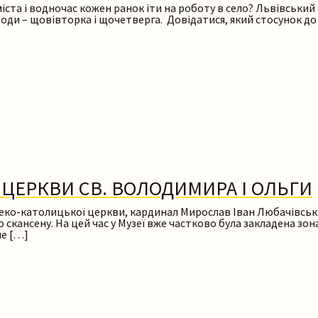
іста і водночас кожен ранок іти на роботу в село? Львівський 
зоди – щовівторка і щочетверга. Довідатися, який стосунок д
 ЦЕРКВИ СВ. ВОЛОДИМИРА І ОЛЬГИ
ої греко-католицької церкви, кардинал Мирослав Іван Любачівс
о скансену. На цей час у Музеї вже частково була закладена зо
не […]