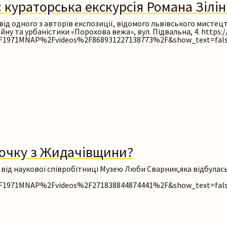
: кураторська екскурсія Романа Зілі
д одного з авторів експозиції, відомого львівського мистецт
айну та урбаністики «Порохова вежа», вул. Підвальна, 4. https
1971MNAP%2Fvideos%2F868931227138773%2F&show_text=fals
рочку з Жидачівщини?
д наукової співробітниці Музею Люби Сварник,яка відбулась у
1971MNAP%2Fvideos%2F271838844874441%2F&show_text=fals
Пошук на сайті