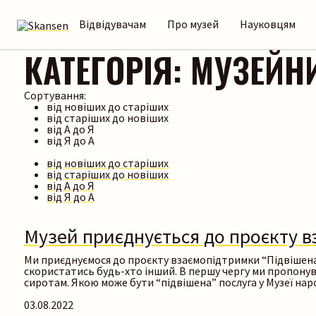
Відвідувачам
Про музей
Науковцям
КАТЕГОРІЯ:
МУЗЕЙН
Сортування:
від новіших до старіших
від старіших до новіших
від А до Я
від Я до А
від новіших до старіших
від старіших до новіших
від А до Я
від Я до А
Музей приєднується до проєкту в
Ми приєднуємося до проєкту взаємопідтримки “Підвішена 
скористатись будь-хто інший. В першу чергу ми пропонува
сиротам. Якою може бути “підвішена” послуга у Музеї нар
03.08.2022