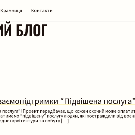
Крамниця
Контакти
ИЙ БЛОГ
заємопідтримки “Підвішена послуга
послуга”! Проект передбачає, що кожен охочий може оплатити 
тимемо “підвішену” послугу людям, які постраждали від воєнн
одної архітектури та побуту […]