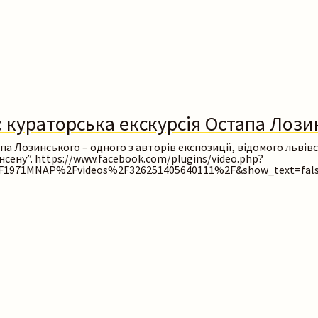
»: кураторська екскурсія Остапа Лоз
 Лозинського – одного з авторів експозиції, відомого львівсь
ансену”. https://www.facebook.com/plugins/video.php?
1971MNAP%2Fvideos%2F326251405640111%2F&show_text=fals