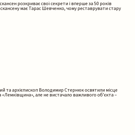
скансен розкриває свої секрети і вперше за 50 років
о скансену має Тарас Шевченко, чому реставрувати стару
ький та архієпископ Володимир Стернюк освятили місце
на «Лемківщина», але не вистачало важливого об’єкта –