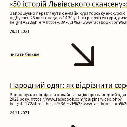
«50 історій Львівського скансену»
Запрошуємо переглянути он-лайн кураторську екскурсію ві
відбулась 28 листопада, о 14.30 у Центрі архітектури, диз
height=272&href=https%3A%2F%2Fwww.facebook.com%2F
29.11.2021
читати більше
Народний одяг: як відрізнити со
Запрошуємо відвідати онлайн-лекцію про народний одяг ві
2021 року. https://www.facebook.com/plugins/video.php?
height=272&href=https%3A%2F%2Fwww.facebook.com%2F
24.11.2021