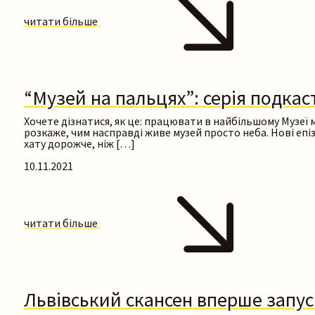
читати більше
“Музей на пальцях”: серія подкаст
Хочете дізнатися, як це: працювати в найбільшому Музеї м
розкаже, чим насправді живе музей просто неба. Нові епі
хату дорожче, ніж […]
10.11.2021
читати більше
Львівський скансен вперше запус