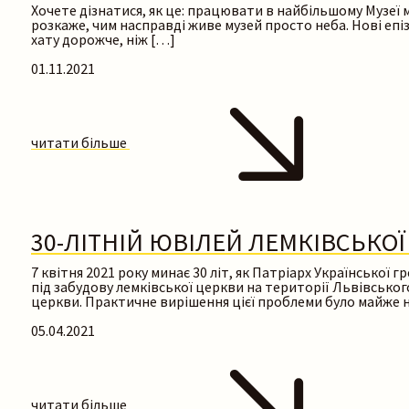
Хочете дізнатися, як це: працювати в найбільшому Музеї м
розкаже, чим насправді живе музей просто неба. Нові епі
хату дорожче, ніж […]
01.11.2021
читати більше
30-ЛІТНІЙ ЮВІЛЕЙ ЛЕМКІВСЬКОЇ
7 квітня 2021 року минає 30 літ, як Патріарх Українськ
під забудову лемківської церкви на території Львівськог
церкви. Практичне вирішення цієї проблеми було майже 
05.04.2021
читати більше