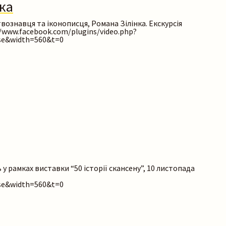
нка
вознавця та іконописця, Романа Зілінка. Екскурсія
://www.facebook.com/plugins/video.php?
e&width=560&t=0
 рамках виставки “50 історії скансену”, 10 листопада
e&width=560&t=0