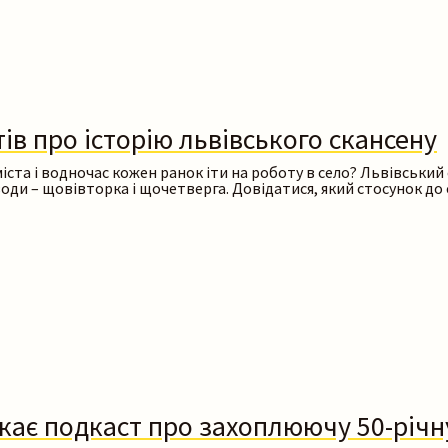
ів про історію львівського скансену
Шукати
іста і водночас кожен ранок іти на роботу в село? Львівський 
зоди – щовівторка і щочетверга. Довідатися, який стосунок д
кає подкаст про захоплюючу 50-річн