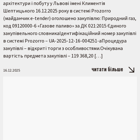
архітектури і побуту у Львові імені Климентія
Шептицького 16.12.2025 року в системі Prozorro
(майданчик e-tender) оголошено закупівлю: Природний газ,
код 09120000-6 «Газове паливо» за ДК 021:2015 Єдиного
закупівельного словникаІдентифікаційний номер закупівлі
в системі Prozorro – UA-2025-12-16-004251-aПроцедура
закупівлі – відкриті торги з особливостями.Очікувана
вартість предмета закупівлі – 119 368,20 […]
читати більше
16.12.2025