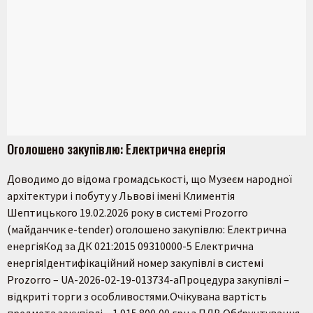
Оголошено закупівлю: Електрична енергія
Доводимо до відома громадськості, що Музеєм народної
архітектури і побуту у Львові імені Климентія
Шептицького 19.02.2026 року в системі Prozorro
(майданчик e-tender) оголошено закупівлю: Електрична
енергіяКод за ДК 021:2015 09310000-5 Електрична
енергіяІдентифікаційний номер закупівлі в системі
Prozorro – UA-2026-02-19-013734-aПроцедура закупівлі –
відкриті торги з особливостями.Очікувана вартість
предмета закупівлі – 1 915 800,00 грн з ПДВ.Обґрунтування