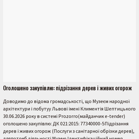
Оголошено закупівлю: підрізання дерев і живих огорож
Доводимо до відома громадськості, що Музеєм народної
архітектури і побутуу Львові імені Климентія Шептицького
30.06.2026 року в системі Prozorro(майданчик e-tender)
оголошено закупівлю: ДК 021:2015: 77340000-5Підрізання
дерев і живих огорож (Послуги з санітарної обрізки дерев),
дляпотреб діяльності Музею.Ідентифікаційний номер