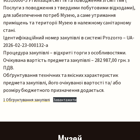
90510000-5 Утилізація сміття та поводження зі сміттям (
Послуги з поводження з твердими побутовими відходами),
для забезпечення потреб Музею, а саме утримання
приміщень та території Музею в належному санітарному
стані.
Ідентифікаційний номер закупівлі в системі Prozorro – UA-
2026-02-23-000132-a
Пошук на сайті
Процедура закупівлі – відкриті торги з особливостями.
Очікувана вартість предмета закупівлі – 282 987,00 грн. з
ПДВ.
Обґрунтування технічних та якісних характеристик
предмета закупівлі, його очікуваної вартості та/ або
розміру бюджетного призначення додається.
1 Обгрунтування закупівлі
Завантажити
Шукати
Музей