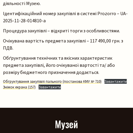
діяльності Музею.
Ідентифікаційний номер закупівлі в системі Prozorro – UA-
2025-11-28-014810-a
Процедура закупівлі – відкриті торги з особливостями.
Очікувана вартість предмета закупівлі – 117 490,00 грн. з
Пошук на сайті
ПДВ.
Обґрунтування технічних та якісних характеристик
предмета закупівлі, його очікуваної вартості та/ або
розміру бюджетного призначення додається.
Обгрунтування закупівлі пального (постанова КМУ № 710)
Завантажити
Знімок екрана (157)
Завантажити
Шукати
Музей