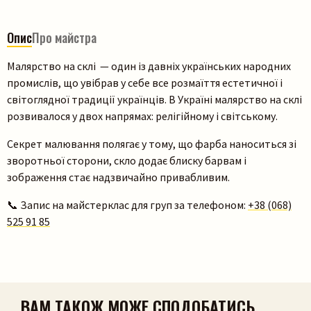
Опис
Про майстра
Малярство на склі — один із давніх українських народних
промислів, що увібрав у себе все розмаїття естетичної і
світоглядної традиції українців. В Україні малярство на склі
розвивалося у двох напрямах: релігійному і світському.
Секрет малювання полягає у тому, що фарба наноситься зі
зворотньої сторони, скло додає блиску барвам і
зображення стає надзвичайно привабливим.
📞 Запис на майстерклас для груп за телефоном:
+38 (068)
525 91 85
Пошук на сайті
ВАМ ТАКОЖ МОЖЕ СПОДОБАТИСЬ