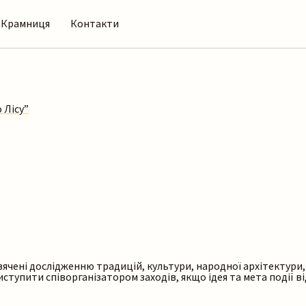
Крамниця
Контакти
вячені
дослідженню традицій, культури, народної архітектури,
иступити співорганізатором заходів, якщо ідея та мета події 