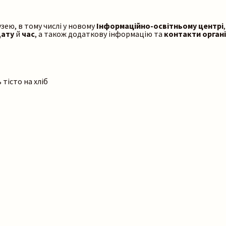
зею, в тому числі у новому
Інформаційно-освітньому центрі
дату
й
час
, а також додаткову інформацію та
контакти орган
ь