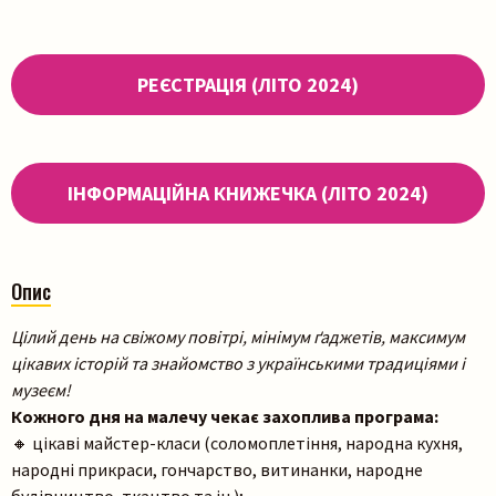
РЕЄСТРАЦІЯ (ЛІТО 2024)
ІНФОРМАЦІЙНА КНИЖЕЧКА (ЛІТО 2024)
Опис
Цілий день на свіжому повітрі, мінімум ґаджетів, максимум
цікавих історій та знайомство з українськими традиціями і
музеєм!
Кожного дня на малечу чекає захоплива програма:
🔸 цікаві майстер-класи (соломоплетіння, народна кухня,
народні прикраси, гончарство, витинанки, народне
будівництво, ткацтво та ін.);