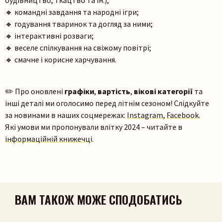
🔸 командні завдання та народні ігри;
🔸 годування тваринок та догляд за ними;
🔸 інтерактивні розваги;
🔸 веселе спілкування на свіжому повітрі;
🔸 смачне і корисне харчування.
Пошук на сайті
✏️ Про оновлені
графіки
,
вартість
,
вікові категорії
та
інші деталі ми оголосимо перед літнім сезоном! Слідкуйте
за новинами в наших соцмережах:
Instagram
,
Facebook
.
Які умови ми пропонували влітку 2024 – читайте в
інформаційній книжечці
.
Шукати
ВАМ ТАКОЖ МОЖЕ СПОДОБАТИСЬ