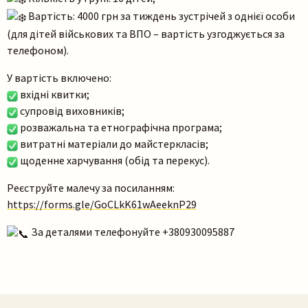
Вартість: 4000 грн за тиждень зустрічей з однієї особи
(для дітей військових та ВПО – вартість узгоджується за
телефоном).
У вартість включено:
вхідні квитки;
супровід виховників;
розважальна та етнографічна програма;
Пошук на сайті
витратні матеріали до майстеркласів;
щоденне харчування (обід та перекус).
Реєструйте малечу за посиланням:
https://forms.gle/GoCLkK61wAeeknP29
За деталями телефонуйте +380930095887
Шукати