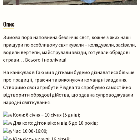
Опис
Зимова пора наповнена безліччю свят, кожне з яких наші
пращури по особливому святкували – колядували, засівали,
водили вертепи, майстрували звізди, готували обрядові
страви… Всього і не злічиш!
На канікулах в Гаю ми з дітками будемо дізнаватися більше
про традиції, граючи та виконуючи командні завдання.
Створимо свої атрибути Різдва та спробуємо самостійно
відтворити обрядові дійства, що здавна супроводжували
народні святкування.
Коли: 6 січня – 10 січня (5 днів);
Для кого: діток віком від 6 до 10 років;
Час: 10:00-16:00;
Кількість у групі: 16 дітей;