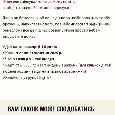
🔸веселе спілкування на свіжому повітрі;
🔸обід та смачні й поживні перекуси
Якщо ви бажаєте, щоб ваша дітвора назбирала цілу торбу
вражень, навчилася нового, познайомилася з традиційним
ремеслом і все це під час розваг у Музеї просто неба –
вирушайте до нас!
Пошук на сайті
⚡Для кого: школярі
6-10 років
⚡Коли:
з 27 по 31 жовтня 2025 р.
⚡Час: з
10:00 до 17:00
щодня
⚡Вартість: 5000 грн за тиждень вражень (для кількох дітей
з однієї родини та дітей військових є знижки)
⚡Кількість у групі: 15 дітей
Шукати
ВАМ ТАКОЖ МОЖЕ СПОДОБАТИСЬ