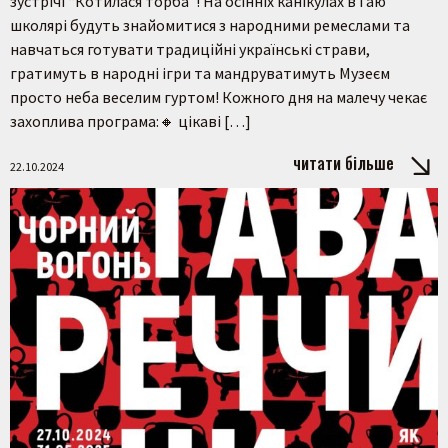
зустрічі “Котилася торба”! На осінніх канікулах в Гаю
школярі будуть знайомитися з народними ремеслами та
навчаться готувати традиційні українські страви,
гратимуть в народні ігри та мандруватимуть Музеєм
просто неба веселим гуртом! Кожного дня на малечу чекає
захоплива програма:🔸 цікаві […]
читати більше
22.10.2024