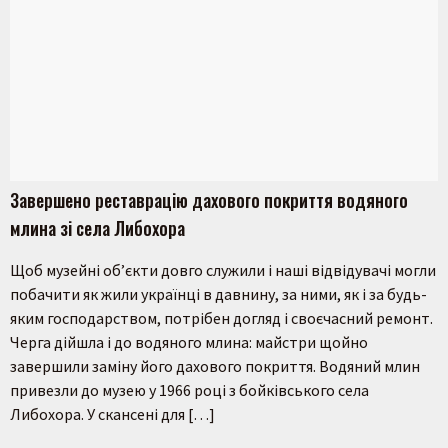
Завершено реставрацію дахового покриття водяного
млина зі села Либохора
Щоб музейні обʼєкти довго служили і наші відвідувачі могли
побачити як жили українці в давнину, за ними, як і за будь-
яким господарством, потрібен догляд і своєчасний ремонт.
Черга дійшла і до водяного млина: майстри щойно
завершили заміну його дахового покриття. Водяний млин
привезли до музею у 1966 році з бойківського села
Либохора. У скансені для […]