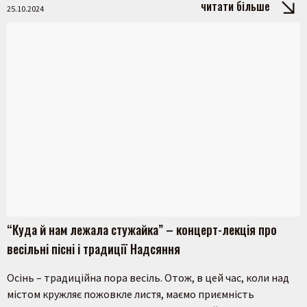
читати більше
25.10.2024
“Куда й нам лежала стужайка” – концерт-лекція про
весільні пісні і традиції Надсяння
Осінь – традиційна пора весіль. Отож, в цей час, коли над
містом кружляє пожовкле листя, маємо приємність