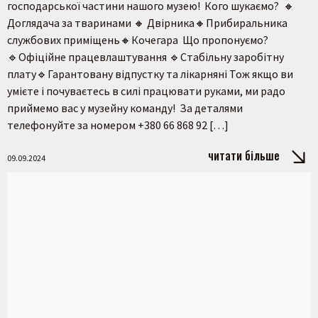
господарської частини нашого музею! Кого шукаємо? 🔸
Доглядача за тваринами 🔸 Двірника🔸Прибиральника
службових приміщень🔸Кочегара Що пропонуємо?
🔹Офіційне працевлаштування 🔹Стабільну заробітну
плату🔹Гарантовану відпустку та лікарняні Тож якщо ви
умієте і почуваєтесь в силі працювати руками, ми радо
приймемо вас у музейну команду! За деталями
телефонуйте за номером +380 66 868 92 […]
читати більше
09.09.2024