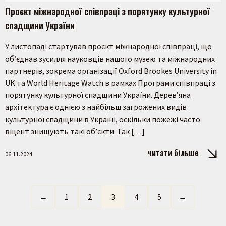
Проєкт міжнародної співпраці з порятунку культурної
спадщини України
У листопаді стартував проєкт міжнародної співпраці, що
об’єднав зусилля науковців нашого музею та міжнародних
партнерів, зокрема організації Oxford Brookes University in
UK та World Heritage Watch в рамках Програми співпраці з
порятунку культурної спадщини України. Дерев’яна
архітектура є однією з найбільш загрожених видів
культурної спадщини в Україні, оскільки пожежі часто
вщент знищують такі об’єкти. Так […]
читати більше
06.11.2024
←
1
2
3
4
5
→