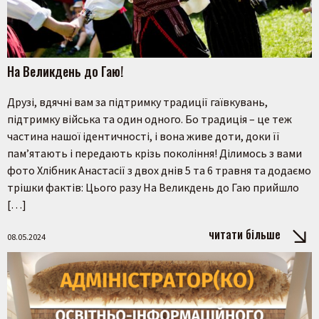
На Великдень до Гаю!
Друзі, вдячні вам за підтримку традиції гаївкувань,
підтримку війська та один одного. Бо традиція – це теж
частина нашої ідентичності, і вона живе доти, доки її
пам’ятають і передають крізь покоління! Ділимось з вами
фото Хлібник Анастасії з двох днів 5 та 6 травня та додаємо
трішки фактів: Цього разу На Великдень до Гаю прийшло
[…]
читати більше
08.05.2024