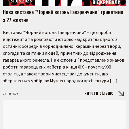
Нова виставка “Чорний вогонь Гавареччини” триватиме
з 27 жовтня
Виставка “Чорний вогонь Гавареччини” – це спроба
відстежити та розповісти історію «відкриття» одного з
останніх осередків чорнодимленої кераміки через твори,
спогади та світлини людей, причетних до відродження
гаварецького ремесла. На експозиції представлено знакові
роботи гаварецьких майстрів кінця ХІХ – початку ХХІ
століть, а також твори мистецтва і документи, що
зберігаються у збірках Музею народної архітектури […]
читати більше
24.10.2024