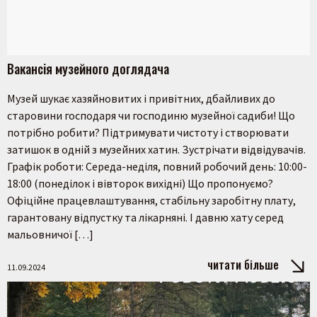
Вакансія музейного доглядача
Музей шукає хазяйновитих і привітних, дбайливих до
старовини господаря чи господиню музейної садиби! Що
потрібно робити? Підтримувати чистоту і створювати
затишок в одній з музейних хатин. Зустрічати відвідувачів.
Графік роботи: Середа-неділя, повний робочий день: 10:00-
18:00 (понеділок і вівторок вихідні) Що пропонуємо?
Офіційне працевлаштування, стабільну заробітну плату,
гарантовану відпустку та лікарняні. І давню хату серед
мальовничої […]
читати більше
11.09.2024