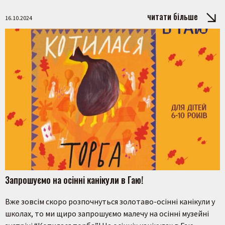
читати більше
16.10.2024
Пошук на сайті
Запрошуємо на осінні канікули в Гаю!
Вже зовсім скоро розпочнуться золотаво-осінні канікули у
Шукати
школах, то ми щиро запрошуємо малечу на осінні музейні