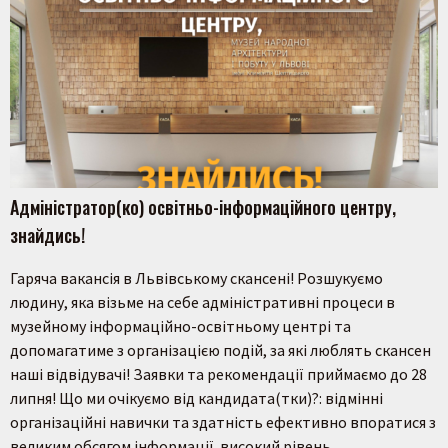
Адміністратор(ко) освітньо-інформаційного центру,
знайдись!
Гаряча вакансія в Львівському скансені! Розшукуємо
людину, яка візьме на себе адміністративні процеси в
музейному інформаційно-освітньому центрі та
допомагатиме з організацією подій, за які люблять скансен
наші відвідувачі! Заявки та рекомендації приймаємо до 28
липня! Що ми очікуємо від кандидата(тки)?: відмінні
організаційні навички та здатність ефективно впоратися з
великим обсягом інформації. високий рівень