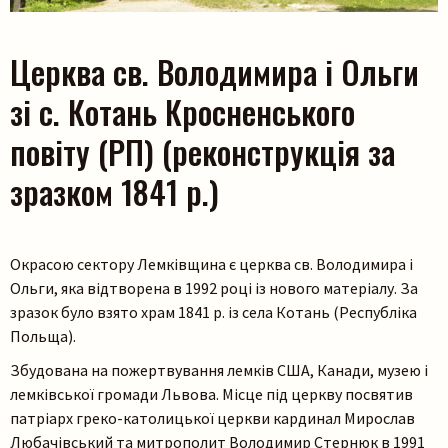
Церква св. Володимира і Ольги
зі с. Котань Кросненського
повіту (РП) (реконструкція за
зразком 1841 р.)
Окрасою сектору Лемківщина є церква св. Володимира і
Ольги, яка відтворена в 1992 році із нового матеріалу. За
зразок було взято храм 1841 р. із села Котань (Республіка
Польща).
Збудована на пожертвування лемків США, Канади, музею і
лемківської громади Львова. Місце під церкву посвятив
патріарх греко-католицької церкви кардинал Мирослав
Любачівський та митрополит Володимир Стернюк в 1991