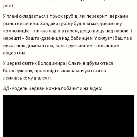
році.
У плані складається з трьох зрубів, які перекриті верхами
різної височини. Завдяки цьому будівля має динамічну
композицію – нижча над вівтарем, дещо вищу над навою, і
нарешті – башта-дзвіниця над бабинцем. У силуеті башта є
висотною домінантою, конструктивним і смисловим
акцентом.
У церкві святих Володимира і Ольги відбуваються
богослужіння, проповіді в яких закінчуються на
лемківському діалекті.
ЗД-модель церкви можна побачити на відео: