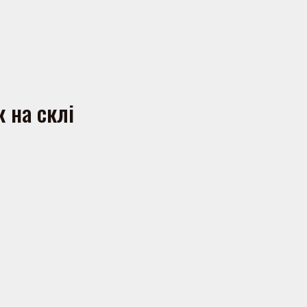
Пошук на сайті
 на склі
Шукати