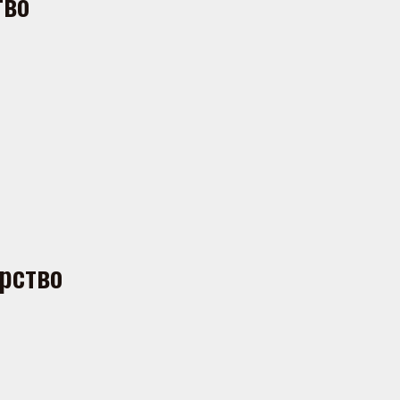
тво
рство