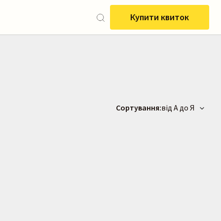
Купити квиток
Сортування:
від А до Я