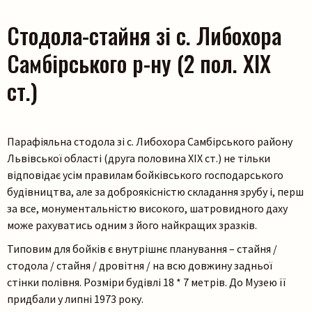
Стодола-стайня зі с. Либохора
Самбірського р-ну (2 пол. ХІХ
ст.)
Парафіяльна стодола зі с. Либохора Самбірського району
Львівської області (друга половина ХІХ ст.) не тільки
відповідає усім правилам бойківського господарського
будівництва, але за доброякісністю складання зрубу і, перш
за все, монументальністю високого, шатровидного даху
може рахуватись одним з його найкращих зразків.
Типовим для бойків є внутрішнє планування – стайня /
стодола / стайня / дровітня / на всю довжину задньої
стінки полівня. Розміри будівлі 18 * 7 метрів. До Музею її
придбали у липні 1973 року.