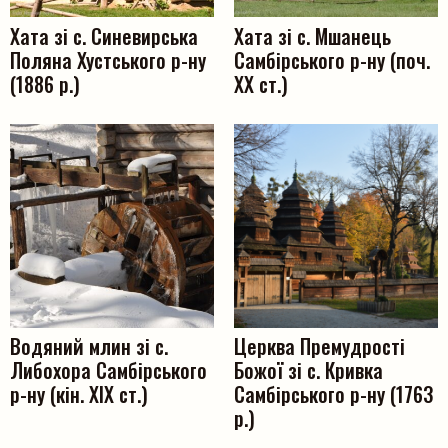
Хата зі с. Синевирська
Хата зі с. Мшанець
Поляна Хустського р-ну
Самбірського р-ну (поч.
(1886 р.)
ХХ ст.)
Пошук на сайті
Водяний млин зі с.
Церква Премудрості
Либохора Самбірського
Божої зі с. Кривка
Шукати
р-ну (кін. ХІХ ст.)
Самбірського р-ну (1763
р.)