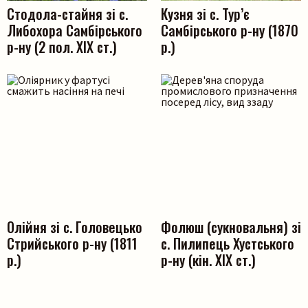
Стодола-стайня зі с.
Кузня зі с. Тур’є
Либохора Самбірського
Самбірського р-ну (1870
р-ну (2 пол. ХІХ ст.)
р.)
Олійня зі с. Головецько
Фолюш (сукновальня) зі
Стрийського р-ну (1811
с. Пилипець Хустського
р.)
р-ну (кін. ХІХ ст.)