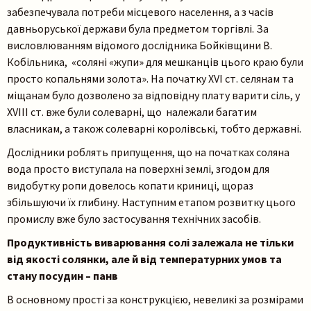
забезпечувала потреби місцевого населення, а з часів
давньоруської держави була предметом торгівлі. За
висловлюванням відомого дослідника Бойківщини В.
Кобільника, «соляні «жупи» для мешканців цього краю були
просто копальнями золота». На початку ХVІ ст. селянам та
міщанам було дозволено за відповідну плату варити сіль, у
ХVІІІ ст. вже були солеварні, що належали багатим
власникам, а також солеварні королівські, тобто державні.
Дослідники роблять припущення, що на початках соляна
вода просто виступала на поверхні землі, згодом для
видобутку ропи довелось копати криниці, щораз
збільшуючи їх глибину. Наступним етапом розвитку цього
промислу вже було застосування технічних засобів.
Продуктивність виварювання солі залежала не тільки
від якості солянки, але й від температурних умов та
стану посудин – панв
В основному прості за конструкцією, невеликі за розмірами