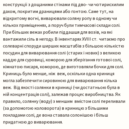
конструкції з дощаними стінами під дво- чи чотирисхилим
дахом, покритим драницями або гонтою. Саме тут, на
відкритому вогні, виварювали соляну ропу в одному чи
кількох приміщеннях, а поруч були тимчасові склади солі.
При більших вежах робили піддашшя для возів, на які
вантажили сіль в негоду. В інвентарях ХVІІІ ст. читаємо про
солеварні споруди ширших масштабів з більшою кількістю
посудин для виварювання солі (старих і нових) з великою
каддю для суровиці, коморою для зберігання готової солі,
кімнатою писаря, коморою, де виготовляли бочки для солі.
Криниць було менше, ніж веж, оскільки одна криниця
могла забезпечити сировиною для виварювання кілька
веж. Від якості солянки в криниці (чи достатньою була в
ній концентрація солі), залежав процес виробництва. Як
правило, солянку (воду) з меншим вмістом солі переливали
(за допомогою коловорота) в криницю з більшими
покладами солі, де вона ставала солонішою і більш
придатною до виварювання.