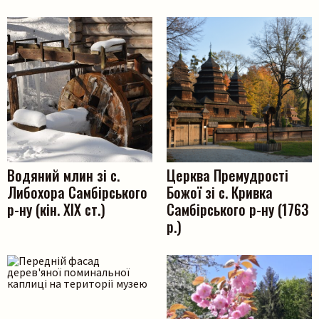
Водяний млин зі с.
Церква Премудрості
Либохора Самбірського
Божої зі с. Кривка
р-ну (кін. ХІХ ст.)
Самбірського р-ну (1763
р.)