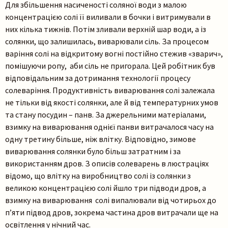
Для збільшення насиченості соляної води з малою
концентрацією солі її виливали в бочки і витримували в
них кілька тижнів. Потім зливали верхній шар води, а із
солянки, що залишилась, виварювали сіль. За процесом
варіння солі на відкритому вогні постійно стежив «зварич»,
помішуючи ропу, аби сіль не пригорала. Цей робітник був
відповідальним за дотримання технології процесу
солеваріння. Продуктивність виварювання солі залежала
не тільки від якості солянки, але й від температурних умов
та стану посудин – панв. За джерельними матеріалами,
взимку на виварювання однієї панви витрачалося часу на
одну третину більше, ніж влітку. Відповідно, зимове
виварювання солянки було більш затратним і за
використанням дров. З описів солеварень в люстраціях
відомо, що влітку на виробництво солі із солянки з
великою концентрацією солі йшло три підводи дров, а
взимку на виварювання солі випалювали від чотирьох до
п’яти підвод дров, зокрема частина дров витрачали ще на
освітлення у нічний час.