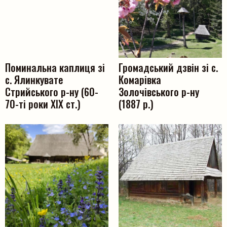
Поминальна каплиця зі
Громадський дзвін зі с.
с. Ялинкувате
Комарівка
Стрийського р-ну (60-
Золочівського р-ну
70-ті роки ХІХ ст.)
(1887 р.)