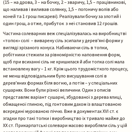
(15 – на дрова, 3 – на бочку, 2 – зваричу, 1,5 – працівникові,
що наливав і виливав солянку, 1,5 – погоничу волів або
коней та 1 грош писареві). Реалізували бочку за злотий і
один грош, а отже, прибуток з неї становив 12 грошів.
Частина солеварних веж спеціалізувалась на виробництві
«топок» солі – виварену сіль зсипали у дерев’яні форми у
вигляді зрізаного конуса. Набиваючи сіль в топки,
робітники стежили за рівномірністю наповнення форм,
щоб при всиханні сіль не кришилася й аби топка солі мала
встановлену вагу – 1 кг. Крім цього трудомісткого процесу,
не менш відповідальним було висушування солі в
дерев’яних формах біля вогню, а потім – у спеціальних
сушарнях. Вони були різної величини. Один з описів
представляє варіант сушарні, збудованої з дерева ялиці,
обмащеної глиною, під гонтовим дахом із влаштованою
всередині мурованою піччю. Вже в документах ХVІ ст. є
згадки про такі топки і виробництво їх тривало майже до
ХХ ст. Прикарпатські солевари масово виробляли сіль у цій