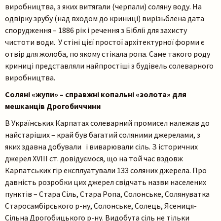
виробництва, з яких витягали (черпали) соляну воду. На
одвірку зрубу (над входом до криниці) вирізьблена дата
спорудження – 1886 рік і речення з Біблії для захисту
чистоти води. У стіні цієї простої архітектурної форми є
отвір для жолоба, по якому стікала ропа. Саме такого роду
криниці представляли найпростіші з будівель солеварного
виробництва.
Соляні «жупи» – справжні копальні «золота» для
мешканців Дрогобиччини
В Українських Карпатах солеварний промисел належав до
найстаріших – край був багатий соляними джерелами, з
яких здавна добували і виварювали сіль. З історичних
джерел ХVІІІ ст. довідуємося, що на той час вздовж
Карпатських гір експлуатували 133 соляних джерела. Про
давність розробки цих джерел свідчать назви населених
пунктів – Стара Сіль, Стара Ропа, Солонське, Солянуватка
Старосамбірського р-ну, Солонське, Солець, Ясениця-
Сільна Дрогобицького р-ну. Видобута сіль не тільки