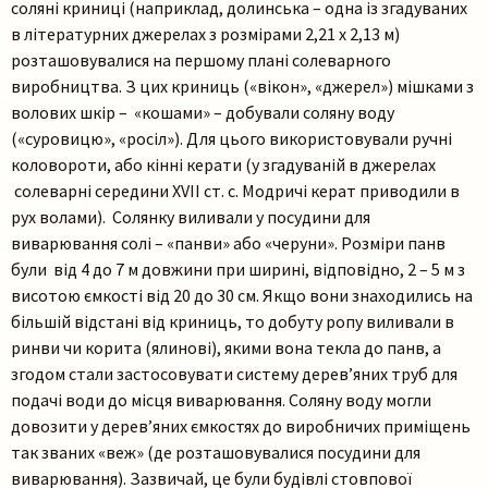
соляні криниці (наприклад, долинська – одна із згадуваних
в літературних джерелах з розмірами 2,21 х 2,13 м)
розташовувалися на першому плані солеварного
виробництва. З цих криниць («вікон», «джерел») мішками з
волових шкір – «кошами» – добували соляну воду
(«суровицю», «росіл»). Для цього використовували ручні
коловороти, або кінні керати (у згадуваній в джерелах
солеварні середини XVIІ ст. с. Модричі керат приводили в
рух волами). Солянку виливали у посудини для
виварювання солі – «панви» або «черуни». Розміри панв
були від 4 до 7 м довжини при ширині, відповідно, 2 – 5 м з
висотою ємкості від 20 до 30 см. Якщо вони знаходились на
більшій відстані від криниць, то добуту ропу виливали в
ринви чи корита (ялинові), якими вона текла до панв, а
згодом стали застосовувати систему дерев’яних труб для
подачі води до місця виварювання. Соляну воду могли
довозити у дерев’яних ємкостях до виробничих приміщень
так званих «веж» (де розташовувалися посудини для
виварювання). Зазвичай, це були будівлі стовпової