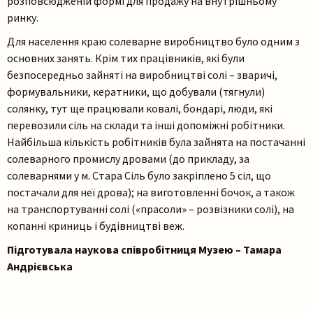
розповсюдженій формі для продажу на внутрішньому
ринку.
Для населення краю солеварне виробництво було одним з
основних занять. Крім тих працівників, які були
безпосередньо зайняті на виробництві солі – зваричі,
формувальники, кератники, що добували (тягнули)
солянку, тут ще працювали ковалі, бондарі, люди, які
перевозили сіль на склади та інші допоміжні робітники.
Найбільша кількість робітників була зайнята на постачанні
солеварного промислу дровами (до прикладу, за
солеварнями у м. Стара Сіль було закріплено 5 сіл, що
постачали для неї дрова); на виготовленні бочок, а також
на транспортуванні солі («прасоли» – розвізники солі), на
копанні криниць і будівництві веж.
Підготувала наукова співробітниця Музею – Тамара
Андрієвська