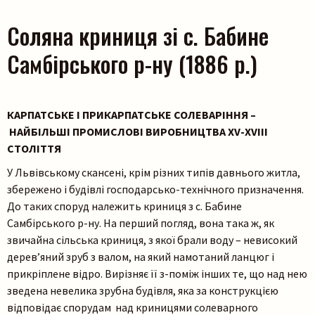
Соляна криниця зі с. Бабине
Самбірського р-ну (1886 р.)
КАРПАТСЬКЕ І ПРИКАРПАТСЬКЕ СОЛЕВАРІННЯ –
НАЙБІЛЬШІ ПРОМИСЛОВІ ВИРОБНИЦТВА ХV-ХVІІІ
СТОЛІТТЯ
У Львівському скансені, крім різних типів давнього житла,
збережено і будівлі господарсько-технічного призначення.
До таких споруд належить криниця з с. Бабине
Самбірського р-ну. На перший погляд, вона така ж, як
звичайна сільська криниця, з якої брали воду – невисокий
дерев’яний зруб з валом, на який намотаний ланцюг і
прикріплене відро. Вирізняє її з-поміж інших те, що над нею
зведена невелика зрубна будівля, яка за конструкцією
відповідає спорудам над криницями солеварного