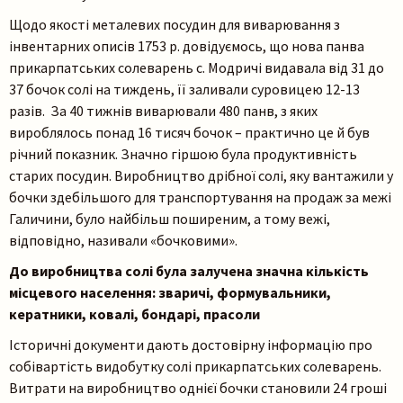
Щодо якості металевих посудин для виварювання з
інвентарних описів 1753 р. довідуємось, що нова панва
прикарпатських солеварень с. Модричі видавала від 31 до
37 бочок солі на тиждень, її заливали суровицею 12-13
разів. За 40 тижнів виварювали 480 панв, з яких
вироблялось понад 16 тисяч бочок – практично це й був
Пошук на сайті
річний показник. Значно гіршою була продуктивність
старих посудин. Виробництво дрібної солі, яку вантажили у
бочки здебільшого для транспортування на продаж за межі
Галичини, було найбільш поширеним, а тому вежі,
відповідно, називали «бочковими».
До виробництва солі була залучена значна кількість
місцевого населення: зваричі, формувальники,
Шукати
кератники, ковалі, бондарі, прасоли
Історичні документи дають достовірну інформацію про
собівартість видобутку солі прикарпатських солеварень.
Витрати на виробництво однієї бочки становили 24 гроші