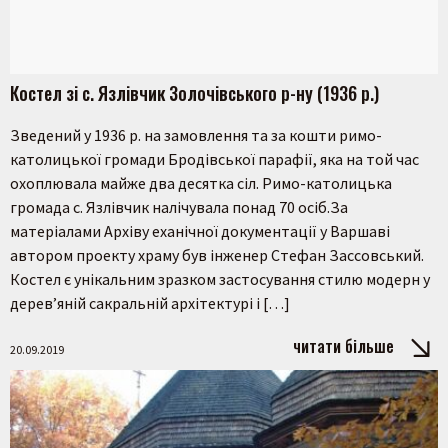
Костел зі с. Язлівчик Золочівського р-ну (1936 р.)
Зведений у 1936 р. на замовлення та за кошти римо-
католицької громади Бродівської парафії, яка на той час
охоплювала майже два десятка сіл. Римо-католицька
громада с. Язлівчик налічувала понад 70 осіб.За
матеріалами Архіву еханічної документації у Варшаві
автором проекту храму був інженер Стефан Зассовський.
Костел є унікальним зразком застосування стилю модерн у
дерев’яній сакральній архітектурі і […]
читати більше
20.09.2019