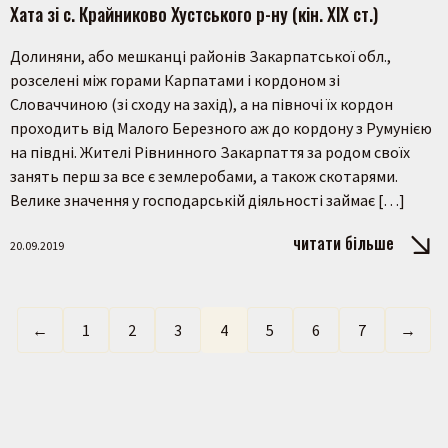
Хата зі с. Крайниково Хустського р-ну (кін. ХІХ ст.)
Долиняни, або мешканці районів Закарпатської обл.,
розселені між горами Карпатами і кордоном зі
Словаччиною (зі сходу на захід), а на півночі їх кордон
проходить від Малого Березного аж до кордону з Румунією
на півдні. Жителі Рівнинного Закарпаття за родом своїх
занять перш за все є землеробами, а також скотарями.
Велике значення у господарській діяльності займає […]
читати більше
20.09.2019
←
1
2
3
4
5
6
7
→