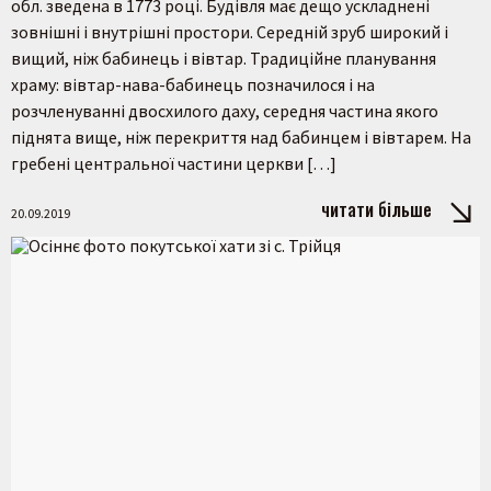
обл. зведена в 1773 році. Будівля має дещо ускладнені
зовнішні і внутрішні простори. Середній зруб широкий і
вищий, ніж бабинець і вівтар. Традиційне планування
храму: вівтар-нава-бабинець позначилося і на
розчленуванні двосхилого даху, середня частина якого
піднята вище, ніж перекриття над бабинцем і вівтарем. На
гребені центральної частини церкви […]
читати більше
20.09.2019