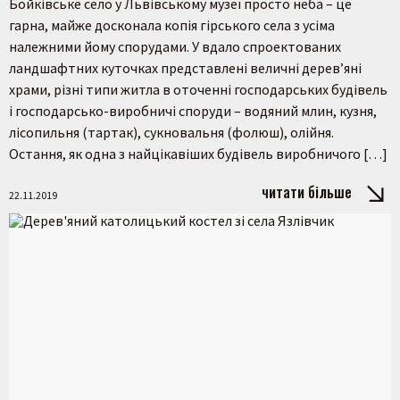
Бойківське село у Львівському музеї просто неба – це
гарна, майже досконала копія гірського села з усіма
належними йому спорудами. У вдало спроектованих
ландшафтних куточках представлені величні дерев’яні
храми, різні типи житла в оточенні господарських будівель
і господарсько-виробничі споруди – водяний млин, кузня,
лісопильня (тартак), сукновальня (фолюш), олійня.
Остання, як одна з найцікавіших будівель виробничого […]
читати більше
22.11.2019