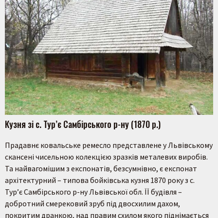
Кузня зі с. Тур’є Самбірського р-ну (1870 р.)
Прадавнє ковальське ремесло представлене у Львівському
скансені чисельною колекцією зразків металевих виробів.
Та найвагомішим з експонатів, безсумнівно, є експонат
архітектурний – типова бойківська кузня 1870 року з с.
Тур’є Самбірського р-ну Львівської обл. ЇЇ будівля –
добротний смерековий зруб під двосхилим дахом,
покритим дранкою, над правим схилом якого піднімається