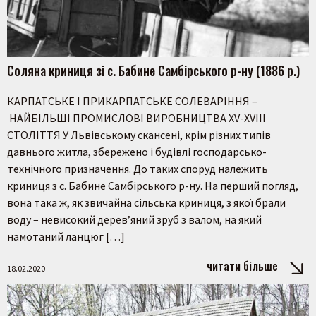
Соляна криниця зі с. Бабине Самбірського р-ну (1886 р.)
КАРПАТСЬКЕ І ПРИКАРПАТСЬКЕ СОЛЕВАРІННЯ –
НАЙБІЛЬШІ ПРОМИСЛОВІ ВИРОБНИЦТВА ХV-ХVІІІ
СТОЛІТТЯ У Львівському скансені, крім різних типів
давнього житла, збережено і будівлі господарсько-
технічного призначення. До таких споруд належить
криниця з с. Бабине Самбірського р-ну. На перший погляд,
вона така ж, як звичайна сільська криниця, з якої брали
воду – невисокий дерев’яний зруб з валом, на який
намотаний ланцюг […]
читати більше
18.02.2020