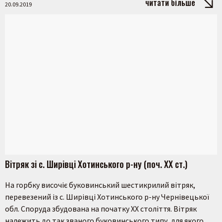
читати більше
20.09.2019
Вітряк зі с. Ширівці Хотинського р-ну (поч. ХХ ст.)
На горбку височіє буковинський шестикрилий вітряк,
перевезений із с. Ширівці Хотинського р-ну Чернівецької
обл. Cпоруда збудована на початку ХХ століття. Вітряк
належить до так званого буковинського типу, для якого