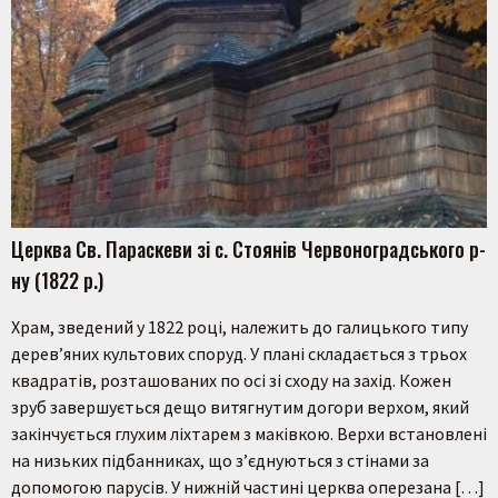
Церква Св. Параскеви зі с. Стоянів Червоноградського р-
ну (1822 р.)
Храм, зведений у 1822 році, належить до галицького типу
дерев’яних культових споруд. У плані складається з трьох
квадратів, розташованих по осі зі сходу на захід. Кожен
зруб завершується дещо витягнутим догори верхом, який
закінчується глухим ліхтарем з маківкою. Верхи встановлені
на низьких підбанниках, що з’єднуються з стінами за
допомогою парусів. У нижній частині церква оперезана […]