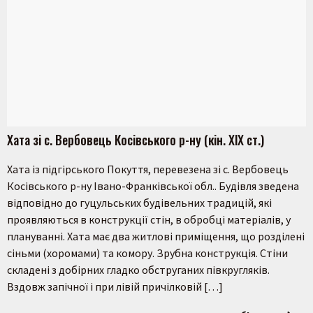
Хата зі с. Вербовець Косівського р-ну (кін. ХІХ ст.)
Хата із підгірського Покуття, перевезена зі с. Вербовець
Косівського р-ну Івано-Франківської обл.. Будівля зведена
відповідно до гуцульських будівельних традицій, які
проявляються в конструкції стін, в обробці матеріалів, у
плануванні. Хата має два житлові приміщення, що розділені
сіньми (хоромами) та комору. Зрубна конструкція. Стіни
складені з добірних гладко обструганих півкругляків.
Вздовж запічної і при лівій причілковій […]