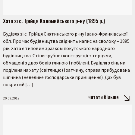
Хата зі с. Трійця Коломийського р-ну (1895 р.)
Будівля зі с. Трійця Снятинського р-ну Івано-Франківської
обл. Про час будівництва свідчить напис на сволоку – 1895
рік. Хата є типовим зразком покутського народного
будівництва. Стіни зрубної конструкції з торцями,
обмащені з двох боків глиною і побілені. Будівля з сіньми
поділена на хату (світлицю) і хатчину, справа прибудована
шіпчина (невелике господарське приміщення). Дах був
покритий […]
читати більше
20.09.2019